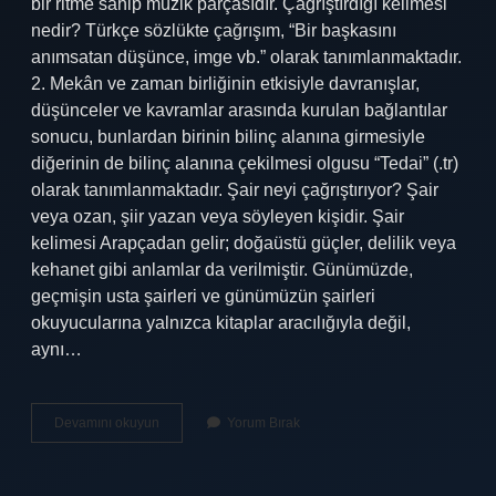
bir ritme sahip müzik parçasıdır. Çağrıştırdığı kelimesi
nedir? Türkçe sözlükte çağrışım, “Bir başkasını
anımsatan düşünce, imge vb.” olarak tanımlanmaktadır.
2. Mekân ve zaman birliğinin etkisiyle davranışlar,
düşünceler ve kavramlar arasında kurulan bağlantılar
sonucu, bunlardan birinin bilinç alanına girmesiyle
diğerinin de bilinç alanına çekilmesi olgusu “Tedai” (.tr)
olarak tanımlanmaktadır. Şair neyi çağrıştırıyor? Şair
veya ozan, şiir yazan veya söyleyen kişidir. Şair
kelimesi Arapçadan gelir; doğaüstü güçler, delilik veya
kehanet gibi anlamlar da verilmiştir. Günümüzde,
geçmişin usta şairleri ve günümüzün şairleri
okuyucularına yalnızca kitaplar aracılığıyla değil,
aynı…
Marş
Devamını okuyun
Yorum Bırak
Kelimesi
Neyi
Çağrıştırıyor