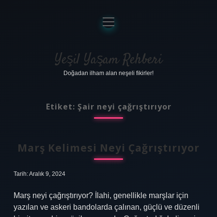
menüyü
aç
Anasayfa
Gizlilik Politikası
Yeşil Yaşam Rehberi
Doğadan ilham alan neşeli fikirler!
Yasal Uyarı
Hakkımızda
Etiket:
Şair neyi çağrıştırıyor
Marş Kelimesi Neyi Çağrıştırıyor
Tarih: Aralık 9, 2024
Marş neyi çağrıştırıyor? İlahi, genellikle marşlar için
yazılan ve askeri bandolarda çalınan, güçlü ve düzenli