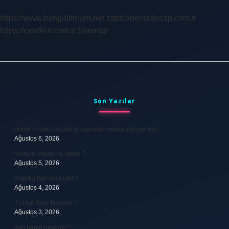
https://www.bengaliforum.net
https://denizahsap.com.tr
https://cinefilm.com.tr
Sitemap
Sidebar
Son Yazılar
Bobbi Brown hayvanlar üzerinde deney yapıyor mu ?
Ağustos 6, 2026
Kovacic maaşı ne kadar ?
Ağustos 5, 2026
Avantaj faul sayılır mı ?
Ağustos 4, 2026
7 Uzun Sure Nelerdir ?
Ağustos 3, 2026
340 hangi hesaptır ?