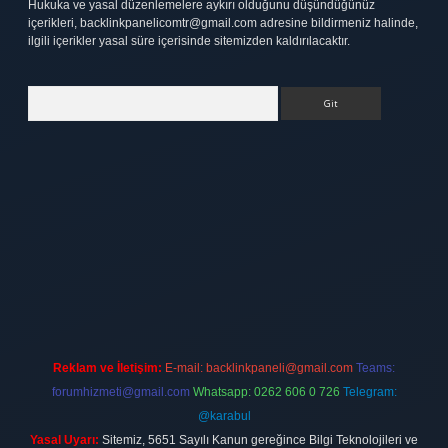
Hukuka ve yasal düzenlemelere aykırı olduğunu düşündüğünüz
içerikleri,
backlinkpanelicomtr@gmail.com
adresine bildirmeniz halinde,
ilgili içerikler yasal süre içerisinde sitemizden kaldırılacaktır.
Arama
tt.net
Reklam ve İletişim:
E-mail:
backlinkpaneli@gmail.com
Teams:
forumhizmeti@gmail.com
Whatsapp: 0262 606 0 726
Telegram:
@karabul
Yasal Uyarı:
Sitemiz, 5651 Sayılı Kanun gereğince Bilgi Teknolojileri ve