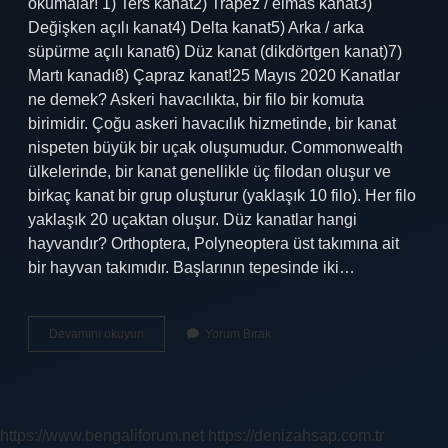
okumalar! 1) Ters kanat2) Trapez / elmas kanat3)
Değişken açılı kanat4) Delta kanat5) Arka / arka
süpürme açılı kanat6) Düz kanat (dikdörtgen kanat)7)
Martı kanadı8) Çapraz kanat!25 Mayıs 2020 Kanatlar
ne demek? Askeri havacılıkta, bir filo bir komuta
birimidir. Çoğu askeri havacılık hizmetinde, bir kanat
nispeten büyük bir uçak oluşumudur. Commonwealth
ülkelerinde, bir kanat genellikle üç filodan oluşur ve
birkaç kanat bir grup oluşturur (yaklaşık 10 filo). Her filo
yaklaşık 20 uçaktan oluşur. Düz kanatlar hangi
hayvandır? Orthoptera, Polyneoptera üst takımına ait
bir hayvan takımıdır. Başlarının tepesinde iki…
Kanatlar
Devamını okuyun
Yorum Bırak
Nelerdir
https://www.bengaliforum.net
https://denizahsap.com.tr