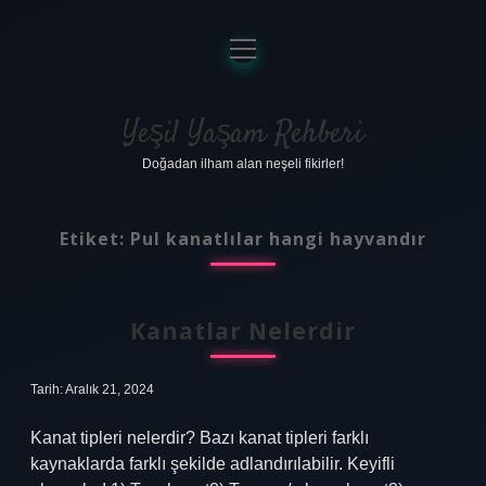
menüyü
aç
Anasayfa
Gizlilik Politikası
Yeşil Yaşam Rehberi
Doğadan ilham alan neşeli fikirler!
Yasal Uyarı
Hakkımızda
Etiket:
Pul kanatlılar hangi hayvandır
Kanatlar Nelerdir
Tarih: Aralık 21, 2024
Kanat tipleri nelerdir? Bazı kanat tipleri farklı
kaynaklarda farklı şekilde adlandırılabilir. Keyifli