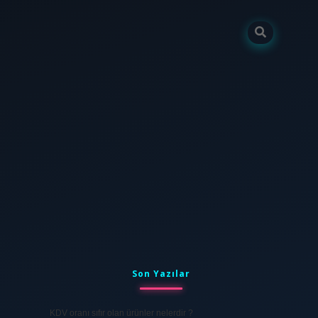
Sidebar
tulipbet
elexbett.net
Son Yazılar
KDV oranı sıfır olan ürünler nelerdir ?