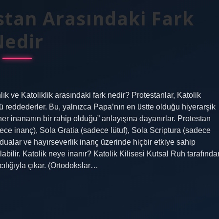
stan Arasındaki Fark
Nedir
lık ve Katoliklik arasındaki fark nedir? Protestanlar, Katolik
ü reddederler. Bu, yalnızca Papa’nın en üstte olduğu hiyerarşik
er inananın bir rahip olduğu” anlayışına dayanırlar. Protestan
ece inanç), Sola Gratia (sadece lütuf), Sola Scriptura (sadece
r, dualar ve hayırseverlik inanç üzerinde hiçbir etkiye sahip
olabilir. Katolik neye inanır? Katolik Kilisesi Kutsal Ruh tarafında
ılığıyla çıkar. (Ortodokslar…