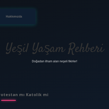
Hakkımızda
Yeşil Yaşam Rehberi
Doğadan ilham alan neşeli fikirler!
rotestan mı Katolik mi