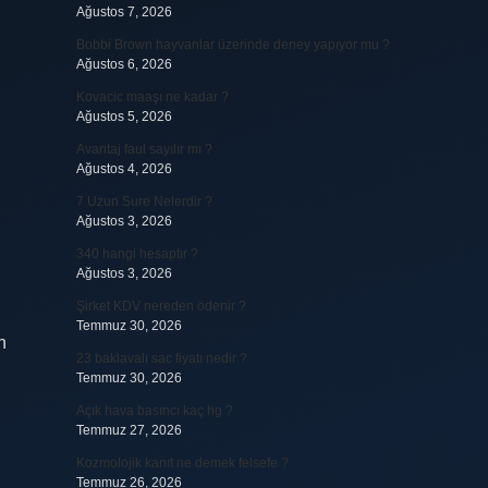
Ağustos 7, 2026
Bobbi Brown hayvanlar üzerinde deney yapıyor mu ?
Ağustos 6, 2026
Kovacic maaşı ne kadar ?
Ağustos 5, 2026
Avantaj faul sayılır mı ?
Ağustos 4, 2026
7 Uzun Sure Nelerdir ?
Ağustos 3, 2026
340 hangi hesaptır ?
Ağustos 3, 2026
Şirket KDV nereden ödenir ?
Temmuz 30, 2026
n
23 baklavalı sac fiyatı nedir ?
Temmuz 30, 2026
Açık hava basıncı kaç hg ?
Temmuz 27, 2026
Kozmolojik kanıt ne demek felsefe ?
Temmuz 26, 2026