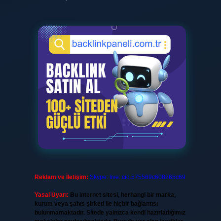
Reklam ve İletişim:
Skype: live:.cid.575569c608265c69
Yasal Uyarı:
Bu internet sitesi, herhangi bir marka,
kurum veya şahıs şirketi ile hiçbir bağlantısı
bulunmamaktadır. Sitede yalnızca kendi hazırladığımız