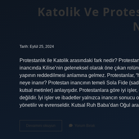
Katolik Ve Prote
Tarih: Eylül 25, 2024
Protestanlık ile Katolik arasındaki fark nedir? Protestan
inancında Kilise’nin geleneksel olarak öne çıkan rolün
yapının reddedilmesi anlamına gelmez. Protestanlar, “h
neye inanır? Protestan inancının temeli Sola Fide (sad
kutsal metinler) anlayışıdır. Protestanlara göre iyi işle
değildir. İyi işler ve ibadetler yalnızca inancın sonucu 
yönetilir ve evrenseldir. Kutsal Ruh Baba’dan Oğul arac
Katolik
Devamını okuyun
Yorum Bırak
Ve
Protestan