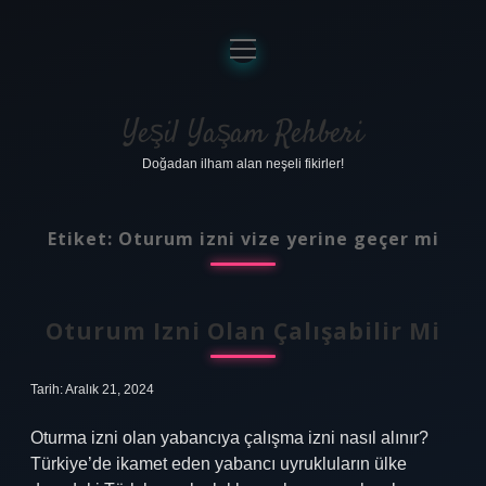
menüyü
aç
Anasayfa
Gizlilik Politikası
Yeşil Yaşam Rehberi
Doğadan ilham alan neşeli fikirler!
Yasal Uyarı
Hakkımızda
Etiket:
Oturum izni vize yerine geçer mi
Oturum Izni Olan Çalışabilir Mi
Tarih: Aralık 21, 2024
Oturma izni olan yabancıya çalışma izni nasıl alınır?
Türkiye’de ikamet eden yabancı uyrukluların ülke