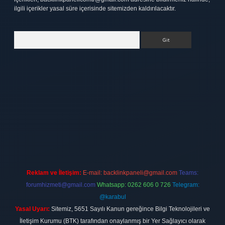
ilgili içerikler yasal süre içerisinde sitemizden kaldırılacaktır.
Arama
tt.net
Reklam ve İletişim:
E-mail:
backlinkpaneli@gmail.com
Teams:
forumhizmeti@gmail.com
Whatsapp: 0262 606 0 726
Telegram:
@karabul
Yasal Uyarı:
Sitemiz, 5651 Sayılı Kanun gereğince Bilgi Teknolojileri ve
İletişim Kurumu (BTK) tarafından onaylanmış bir Yer Sağlayıcı olarak