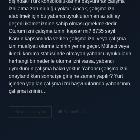
dışındaki Türk konsolosluklarına başvurarak çalışma
izni alma zorunluluğu yoktur. Ancak, çalışma izni
alabilmek için bu yabancı uyrukluların en az altı ay
geçerli ikamet iznine sahip olması gerekmektedir.
Oturum izni çalışma iznini kapsar mı? 6735 sayılı
Kanun kapsamında verilen çalışma izni veya çalışma
izni muafiyeti oturma izninin yerine geçer. Mülteci veya
ikincil koruma statüsünde olmayan yabancı uyrukluların
herhangi bir nedenle oturma izni varsa, yabancı
uyruklunun çalışma hakkı yoktur. Yabancı çalışma izni
onaylandıktan sonra işe giriş ne zaman yapılır? Yurt
içinden yapılan çalışma izni başvurularında yabancının,
çalışma izninin…
Oturum
Devamını okuyun
Yorum Bırak
Izni
Olan
Çalışabilir
Mi