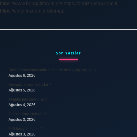
https://www.bengaliforum.net
https://denizahsap.com.tr
https://cinefilm.com.tr
Sitemap
Sidebar
Son Yazılar
Bobbi Brown hayvanlar üzerinde deney yapıyor mu ?
Ağustos 6, 2026
Kovacic maaşı ne kadar ?
Ağustos 5, 2026
Avantaj faul sayılır mı ?
Ağustos 4, 2026
7 Uzun Sure Nelerdir ?
Ağustos 3, 2026
340 hangi hesaptır ?
Ağustos 3, 2026