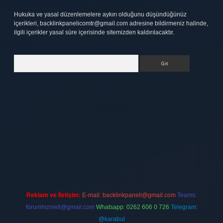
Hukuka ve yasal düzenlemelere aykırı olduğunu düşündüğünüz
içerikleri,
backlinkpanelicomtr@gmail.com
adresine bildirmeniz halinde,
ilgili içerikler yasal süre içerisinde sitemizden kaldırılacaktır.
Arama
t.net
Reklam ve İletişim:
E-mail:
backlinkpaneli@gmail.com
Teams:
forumhizmeti@gmail.com
Whatsapp: 0262 606 0 726
Telegram:
@karabul