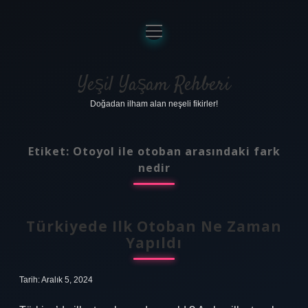
menüyü
aç
Anasayfa
Gizlilik Politikası
Yeşil Yaşam Rehberi
Doğadan ilham alan neşeli fikirler!
Yasal Uyarı
Hakkımızda
Etiket:
Otoyol ile otoban arasındaki fark
nedir
Türkiyede Ilk Otoban Ne Zaman
Yapıldı
Tarih: Aralık 5, 2024