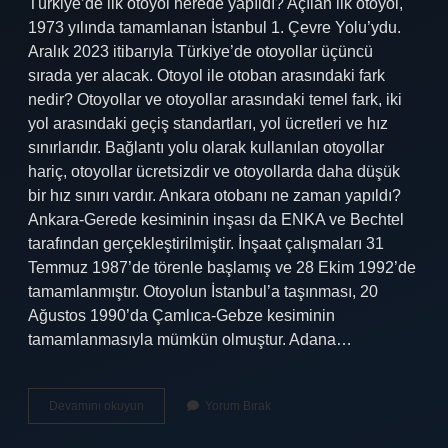
Türkiye’de ilk otoyol nerede yapıldı? Açılan ilk otoyol,
1973 yılında tamamlanan İstanbul 1. Çevre Yolu’ydu.
Aralık 2023 itibarıyla Türkiye’de otoyollar üçüncü
sırada yer alacak. Otoyol ile otoban arasındaki fark
nedir? Otoyollar ve otoyollar arasındaki temel fark, iki
yol arasındaki geçiş standartları, yol ücretleri ve hız
sınırlarıdır. Bağlantı yolu olarak kullanılan otoyollar
hariç, otoyollar ücretsizdir ve otoyollarda daha düşük
bir hız sınırı vardır. Ankara otobanı ne zaman yapıldı?
Ankara-Gerede kesiminin inşası da ENKA ve Bechtel
tarafından gerçekleştirilmiştir. İnşaat çalışmaları 31
Temmuz 1987’de törenle başlamış ve 28 Ekim 1992’de
tamamlanmıştır. Otoyolun İstanbul’a taşınması, 20
Ağustos 1990’da Çamlıca-Gebze kesiminin
tamamlanmasıyla mümkün olmuştur. Adana…
Türkiyede
Devamını okuyun
Yorum Bırak
Ilk
Otoban