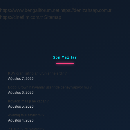
Denir
https://www.bengaliforum.net
https://denizahsap.com.tr
https://cinefilm.com.tr
Sitemap
Sidebar
Son Yazılar
KDV oranı sıfır olan ürünler nelerdir ?
Ağustos 7, 2026
Bobbi Brown hayvanlar üzerinde deney yapıyor mu ?
Ağustos 6, 2026
Kovacic maaşı ne kadar ?
Ağustos 5, 2026
Avantaj faul sayılır mı ?
Ağustos 4, 2026
7 Uzun Sure Nelerdir ?