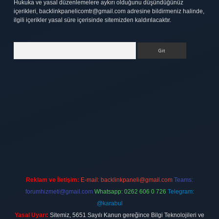
Hukuka ve yasal düzenlemelere aykırı olduğunu düşündüğünüz
içerikleri,
backlinkpanelicomtr@gmail.com
adresine bildirmeniz halinde,
ilgili içerikler yasal süre içerisinde sitemizden kaldırılacaktır.
Arama
ett.net
Reklam ve İletişim:
E-mail:
backlinkpaneli@gmail.com
Teams:
forumhizmeti@gmail.com
Whatsapp: 0262 606 0 726
Telegram:
@karabul
Yasal Uyarı:
Sitemiz, 5651 Sayılı Kanun gereğince Bilgi Teknolojileri ve