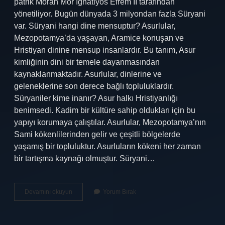
patrik Moran Mor İgnatiyos Efrem II tarafından
yönetiliyor. Bugün dünyada 3 milyondan fazla Süryani
var. Süryani hangi dine mensuptur? Asurlular,
Mezopotamya’da yaşayan, Aramice konuşan ve
Hristiyan dinine mensup insanlardır. Bu tanım, Asur
kimliğinin dini bir temele dayanmasından
kaynaklanmaktadır. Asurlular, dinlerine ve
geleneklerine son derece bağlı topluluklardır.
Süryaniler kime inanır? Asur halkı Hristiyanlığı
benimsedi. Kadim bir kültüre sahip oldukları için bu
yapıyı korumaya çalıştılar. Asurlular, Mezopotamya’nın
Sami kökenlilerinden gelir ve çeşitli bölgelerde
yaşamış bir topluluktur. Asurluların kökeni her zaman
bir tartışma kaynağı olmuştur. Süryani…
Süryani
Devamını okuyun
Yorum Bırak
Din
Adamına
Ne