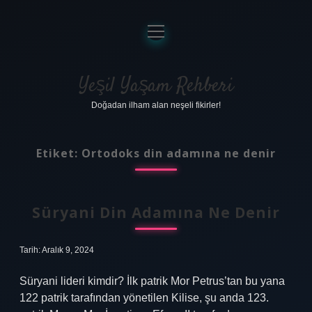
menüyü
aç
Anasayfa
Gizlilik Politikası
Yeşil Yaşam Rehberi
Doğadan ilham alan neşeli fikirler!
Yasal Uyarı
Hakkımızda
Etiket:
Ortodoks din adamına ne denir
Süryani Din Adamına Ne Denir
Tarih: Aralık 9, 2024
Süryani lideri kimdir? İlk patrik Mor Petrus’tan bu yana
122 patrik tarafından yönetilen Kilise, şu anda 123.