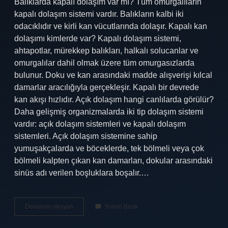
Balıklarda kapalı dolaşım var mı? Tüm omurgalıların
kapalı dolaşım sistemi vardır. Balıkların kalbi iki
odacıklıdır ve kirli kan vücutlarında dolaşır. Kapalı kan
dolaşımı kimlerde var? Kapalı dolaşım sistemi,
ahtapotlar, mürekkep balıkları, halkalı solucanlar ve
omurgalılar dahil olmak üzere tüm omurgasızlarda
bulunur. Doku ve kan arasındaki madde alışverişi kılcal
damarlar aracılığıyla gerçekleşir. Kapalı bir devrede
kan akışı hızlıdır. Açık dolaşım hangi canlılarda görülür?
Daha gelişmiş organizmalarda iki tip dolaşım sistemi
vardır: açık dolaşım sistemleri ve kapalı dolaşım
sistemleri. Açık dolaşım sistemine sahip
yumuşakçalarda ve böceklerde, tek bölmeli veya çok
bölmeli kalpten çıkan kan damarları, dokular arasındaki
sinüs adı verilen boşluklara boşalır.…
Balıklarda
Devamını okuyun
Yorum Bırak
Kapalı
Kan