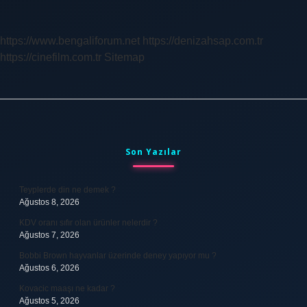
Dolaşımı
Var
Mıdır
https://www.bengaliforum.net
https://denizahsap.com.tr
https://cinefilm.com.tr
Sitemap
Sidebar
Son Yazılar
Teyplerde din ne demek ?
Ağustos 8, 2026
KDV oranı sıfır olan ürünler nelerdir ?
Ağustos 7, 2026
Bobbi Brown hayvanlar üzerinde deney yapıyor mu ?
Ağustos 6, 2026
Kovacic maaşı ne kadar ?
Ağustos 5, 2026