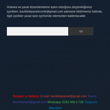
Hukuka ve yasal düzenlemelere aykırı olduğunu düşündüğünüz
içerikleri,
backlinkpanelicomtr@gmail.com
adresine bildirmeniz halinde,
ilgili içerikler yasal süre içerisinde sitemizden kaldırılacaktır.
Arama
ett.net
Reklam ve İletişim:
E-mail:
backlinkpaneli@gmail.com
Teams:
forumhizmeti@gmail.com
Whatsapp: 0262 606 0 726
Telegram:
@karabul