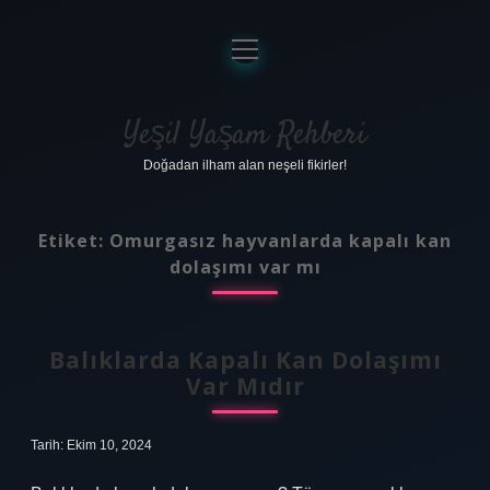
menüyü
aç
Anasayfa
Gizlilik Politikası
Yeşil Yaşam Rehberi
Doğadan ilham alan neşeli fikirler!
Yasal Uyarı
Hakkımızda
Etiket:
Omurgasız hayvanlarda kapalı kan
dolaşımı var mı
Balıklarda Kapalı Kan Dolaşımı
Var Mıdır
Tarih: Ekim 10, 2024