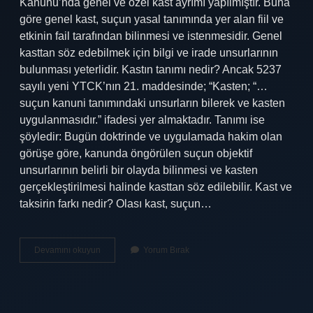
Kanunu’nda genel ve özel kast ayrımı yapılmıştır. Buna
göre genel kast, suçun yasal tanımında yer alan fiil ve
etkinin fail tarafından bilinmesi ve istenmesidir. Genel
kasttan söz edebilmek için bilgi ve irade unsurlarının
bulunması yeterlidir. Kastın tanımı nedir? Ancak 5237
sayılı yeni YTCK’nın 21. maddesinde; “Kasten; “…
suçun kanuni tanımındaki unsurların bilerek ve kasten
uygulanmasıdır.” ifadesi yer almaktadır. Tanımı ise
şöyledir: Bugün doktrinde ve uygulamada hakim olan
görüşe göre, kanunda öngörülen suçun objektif
unsurlarının belirli bir olayda bilinmesi ve kasten
gerçekleştirilmesi halinde kasttan söz edilebilir. Kast ve
taksirin farkı nedir? Olası kast, suçun…
Kast
Devamını okuyun
Yorum Bırak
Nedir
Örnek