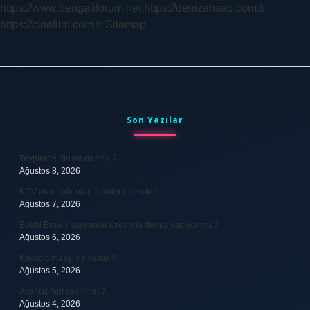
https://www.bengaliforum.net
https://denizahsap.com.tr
https://cinefilm.com.tr
Sitemap
Sidebar
Son Yazılar
Teyplerde din ne demek ?
Ağustos 8, 2026
KDV oranı sıfır olan ürünler nelerdir ?
Ağustos 7, 2026
Bobbi Brown hayvanlar üzerinde deney yapıyor mu ?
Ağustos 6, 2026
Kovacic maaşı ne kadar ?
Ağustos 5, 2026
Avantaj faul sayılır mı ?
Ağustos 4, 2026