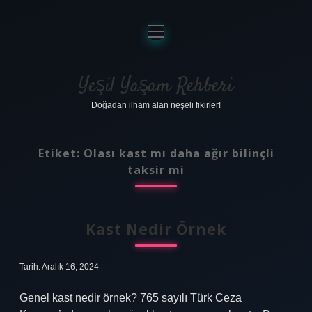
menüyü
aç
Anasayfa
Gizlilik Politikası
Yeşil Yaşam Rehberi
Doğadan ilham alan neşeli fikirler!
Yasal Uyarı
Hakkımızda
Etiket:
Olası kast mı daha ağır bilinçli
taksir mi
Kast Nedir Örnek
Tarih: Aralık 16, 2024
Genel kast nedir örnek? 765 sayılı Türk Ceza