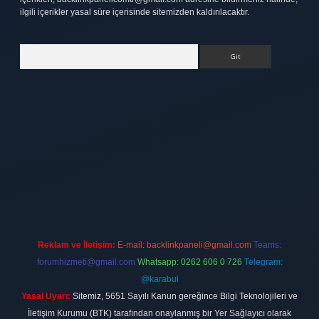
ilgili içerikler yasal süre içerisinde sitemizden kaldırılacaktır.
Arama
bet
elexbett.net
Reklam ve İletişim:
E-mail:
backlinkpaneli@gmail.com
Teams:
forumhizmeti@gmail.com
Whatsapp: 0262 606 0 726
Telegram:
@karabul
Yasal Uyarı:
Sitemiz, 5651 Sayılı Kanun gereğince Bilgi Teknolojileri ve
İletişim Kurumu (BTK) tarafından onaylanmış bir Yer Sağlayıcı olarak