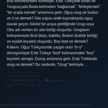
Boy kelimesinden türemiştir. Eski Türkçede Bodu ve
Tungusçada Boda kelimeleri “bağlamak”, “birleştirmek”,
“bir arada tutmak” anlamına gelir. Oğuş urug ok budun
ve il ne demek? Aile yapısı antik kaynaklarda oguş
olarak geçer. Aileler bir araya geldiğinde Urug veya
Oba adı verilen bir aile birliği oluşurdu. Urugların
birleşmesiyle Bod (klan, kabile), Bodun (kabile birliği)
ve eyalet (eyalet) oluşurdu. Boy bod ne demek?
Kökeni. Oğuz Türkçesinde yaygın olan “d~y”
dönüşümüyle Eski Türkçe “bod” kelimesinden “boy”
biçimini almıştır. Duruş anlamına gelir. Eski Türklerde
urug ne demek? Bu nedenle, “Urug” terimiyle…
Bod
Devamını okuyun
Yorum Bırak
Ok
Ne
Demek
https://www.bengaliforum.net
https://denizahsap.com.tr