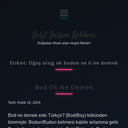
menüyü
aç
Anasayfa
Gizlilik Politikası
Yeşil Yaşam Rehberi
Doğadan ilham alan neşeli fikirler!
Yasal Uyarı
Hakkımızda
Etiket:
Oğuş urug ok budun ve il ne demek
Bod Ok Ne Demek
Tarih: Aralık 16, 2024
Bod ne demek eski Türkçe? (Bod/Boy) kökünden
türemiştir. Bodun/Budun kelimesi kabile anlamına gelir.