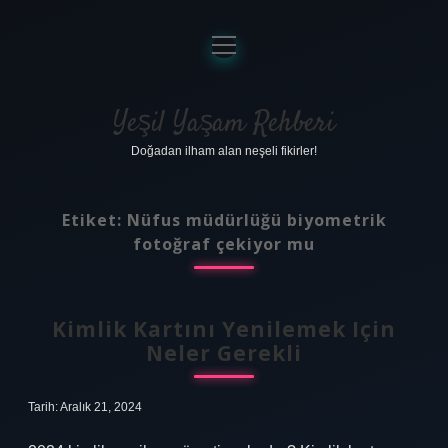
menüyü
aç
Anasayfa
Gizlilik Politikası
Yeşil Yaşam Rehberi
Doğadan ilham alan neşeli fikirler!
Yasal Uyarı
Hakkımızda
Etiket:
Nüfus müdürlüğü biyometrik
fotoğraf çekiyor mu
Kimlik Kartını Yenilemek Için
Neler Gerekli
Tarih: Aralık 21, 2024