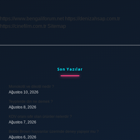
Için
Neler
Gerekli
https://www.bengaliforum.net
https://denizahsap.com.tr
https://cinefilm.com.tr
Sitemap
Sidebar
Son Yazılar
Monokotil ve dikotil nedir ?
Ağustos 10, 2026
Teyplerde din ne demek ?
Ağustos 8, 2026
KDV oranı sıfır olan ürünler nelerdir ?
Ağustos 7, 2026
Bobbi Brown hayvanlar üzerinde deney yapıyor mu ?
Ağustos 6, 2026