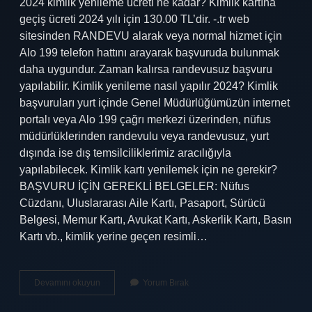
2024 kimlik yenileme ücreti ne kadar? Kimlik kartına
geçiş ücreti 2024 yılı için 130.00 TL’dir. -.tr web
sitesinden RANDEVU alarak veya normal hizmet için
Alo 199 telefon hattını arayarak başvuruda bulunmak
daha uygundur. Zaman kalırsa randevusuz başvuru
yapılabilir. Kimlik yenileme nasıl yapılır 2024? Kimlik
başvuruları yurt içinde Genel Müdürlüğümüzün internet
portalı veya Alo 199 çağrı merkezi üzerinden, nüfus
müdürlüklerinden randevulu veya randevusuz, yurt
dışında ise dış temsilciliklerimiz aracılığıyla
yapılabilecek. Kimlik kartı yenilemek için ne gerekir?
BAŞVURU İÇİN GEREKLİ BELGELER: Nüfus
Cüzdanı, Uluslararası Aile Kartı, Pasaport, Sürücü
Belgesi, Memur Kartı, Avukat Kartı, Askerlik Kartı, Basın
Kartı vb., kimlik yerine geçen resimli…
Kimlik
Devamını okuyun
Yorum Bırak
Kartını
Yenilemek