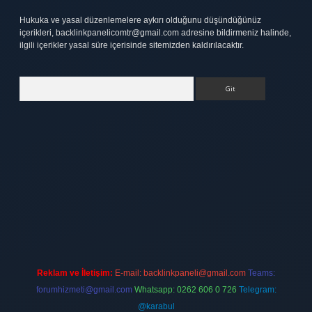
Hukuka ve yasal düzenlemelere aykırı olduğunu düşündüğünüz
içerikleri,
backlinkpanelicomtr@gmail.com
adresine bildirmeniz halinde,
ilgili içerikler yasal süre içerisinde sitemizden kaldırılacaktır.
Arama
tt.net
Reklam ve İletişim:
E-mail:
backlinkpaneli@gmail.com
Teams:
forumhizmeti@gmail.com
Whatsapp: 0262 606 0 726
Telegram:
@karabul