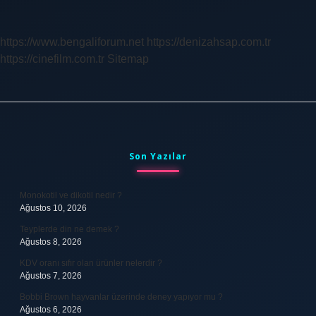
Ne
Zaman
Yapıldı
https://www.bengaliforum.net
https://denizahsap.com.tr
https://cinefilm.com.tr
Sitemap
Sidebar
Son Yazılar
Monokotil ve dikotil nedir ?
Ağustos 10, 2026
Teyplerde din ne demek ?
Ağustos 8, 2026
KDV oranı sıfır olan ürünler nelerdir ?
Ağustos 7, 2026
Bobbi Brown hayvanlar üzerinde deney yapıyor mu ?
Ağustos 6, 2026