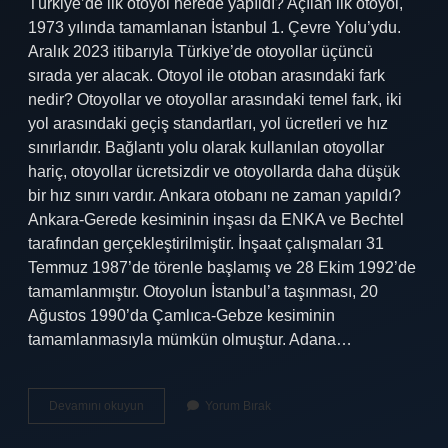
Türkiye’de ilk otoyol nerede yapıldı? Açılan ilk otoyol,
1973 yılında tamamlanan İstanbul 1. Çevre Yolu’ydu.
Aralık 2023 itibarıyla Türkiye’de otoyollar üçüncü
sırada yer alacak. Otoyol ile otoban arasındaki fark
nedir? Otoyollar ve otoyollar arasındaki temel fark, iki
yol arasındaki geçiş standartları, yol ücretleri ve hız
sınırlarıdır. Bağlantı yolu olarak kullanılan otoyollar
hariç, otoyollar ücretsizdir ve otoyollarda daha düşük
bir hız sınırı vardır. Ankara otobanı ne zaman yapıldı?
Ankara-Gerede kesiminin inşası da ENKA ve Bechtel
tarafından gerçekleştirilmiştir. İnşaat çalışmaları 31
Temmuz 1987’de törenle başlamış ve 28 Ekim 1992’de
tamamlanmıştır. Otoyolun İstanbul’a taşınması, 20
Ağustos 1990’da Çamlıca-Gebze kesiminin
tamamlanmasıyla mümkün olmuştur. Adana…
Türkiyede
Devamını okuyun
Yorum Bırak
Ilk
Otoban