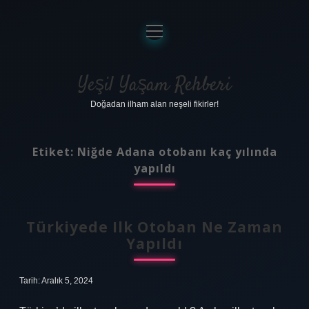
menüyü
aç
Anasayfa
Gizlilik Politikası
Yeşil Yaşam Rehberi
Doğadan ilham alan neşeli fikirler!
Yasal Uyarı
Hakkımızda
Etiket:
Niğde Adana otobanı kaç yılında
yapıldı
Türkiyede Ilk Otoban Ne Zaman
Yapıldı
Tarih: Aralık 5, 2024