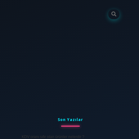
Sidebar
tulipbet
elexbett.net
Son Yazılar
KDV oranı sıfır olan ürünler nelerdir ?