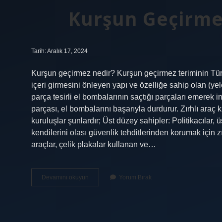
Kurşun Geçirme
Tarih: Aralık 17, 2024
Kurşun geçirmez nedir? Kurşun geçirmez teriminin Türk
içeri girmesini önleyen yapı ve özelliğe sahip olan (y
parça tesirli el bombalarının saçtığı parçaları emerek
parçası, el bombalarını başarıyla durdurur. Zırhlı araç ki
kuruluşlar şunlardır; Üst düzey sahipler: Politikacılar, ü
kendilerini olası güvenlik tehditlerinden korumak için zırh
araçlar, çelik plakalar kullanan ve…
Kurşun
Devamını okuyun
Yorum Bırak
Geçirmez
Arabaya
Ne
Denir