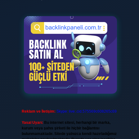
Reklam ve İletişim:
Skype: live:.cid.575569c608265c69
Yasal Uyarı:
Bu internet sitesi, herhangi bir marka,
kurum veya şahıs şirketi ile hiçbir bağlantısı
bulunmamaktadır. Sitede yalnızca kendi hazırladığımız