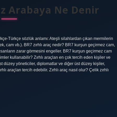
z Arabaya Ne Denir
çe-Türkçe sözlük anlamı: Ateşli silahlardan çıkan mermilerin
elek, cam vb.). BR7 zırhlı araç nedir? BR7 kurşun geçirmez cam,
 insanların zarar görmesini engeller. BR7 kurşun geçirmez cam
mler kullanabilir? Zırhlı araçları en çok tercih eden kişiler ve
st düzey yöneticiler, diplomatlar ve diğer üst düzey kişiler,
lı araçları tercih edebilir. Zırhlı araç nasıl olur? Çelik zırhlı