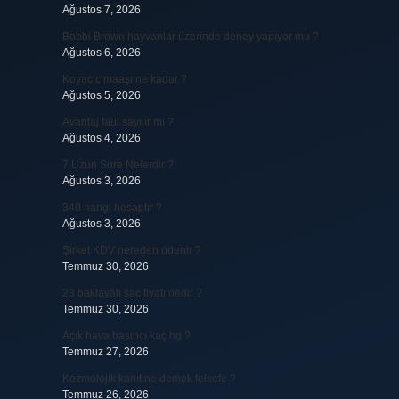
Ağustos 7, 2026
Bobbi Brown hayvanlar üzerinde deney yapıyor mu ?
Ağustos 6, 2026
Kovacic maaşı ne kadar ?
Ağustos 5, 2026
Avantaj faul sayılır mı ?
Ağustos 4, 2026
7 Uzun Sure Nelerdir ?
Ağustos 3, 2026
340 hangi hesaptır ?
Ağustos 3, 2026
Şirket KDV nereden ödenir ?
Temmuz 30, 2026
23 baklavalı sac fiyatı nedir ?
Temmuz 30, 2026
Açık hava basıncı kaç hg ?
Temmuz 27, 2026
Kozmolojik kanıt ne demek felsefe ?
Temmuz 26, 2026