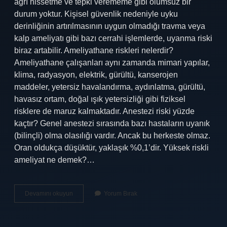
ağrı hissetme ve tepki verememe gibi olumsuz bir
durum yoktur. Kişisel güvenlik nedeniyle uyku
derinliğinin artırılmasının uygun olmadığı travma veya
kalp ameliyatı gibi bazı cerrahi işlemlerde, uyanma riski
biraz artabilir. Ameliyathane riskleri nelerdir?
Ameliyathane çalışanları aynı zamanda mimari yapılar,
klima, radyasyon, elektrik, gürültü, kanserojen
maddeler, yetersiz havalandırma, aydınlatma, gürültü,
havasız ortam, doğal ışık yetersizliği gibi fiziksel
risklere de maruz kalmaktadır. Anestezi riski yüzde
kaçtır? Genel anestezi sırasında bazı hastaların uyanık
(bilinçli) olma olasılığı vardır. Ancak bu herkeste olmaz.
Oran oldukça düşüktür, yaklaşık %0,1’dir. Yüksek riskli
ameliyat ne demek?…
Her
Devamını okuyun
Yorum Bırak
Ameliyatta
Risk
Var