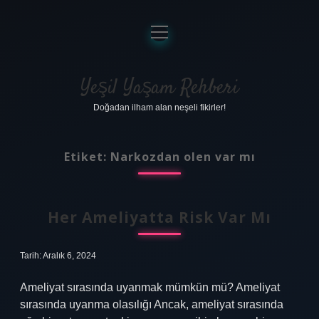
menüyü
aç
Anasayfa
Gizlilik Politikası
Yeşil Yaşam Rehberi
Doğadan ilham alan neşeli fikirler!
Yasal Uyarı
Hakkımızda
Etiket:
Narkozdan olen var mı
Her Ameliyatta Risk Var Mı
Tarih: Aralık 6, 2024
Ameliyat sırasında uyanmak mümkün mü? Ameliyat
sırasında uyanma olasılığı Ancak, ameliyat sırasında