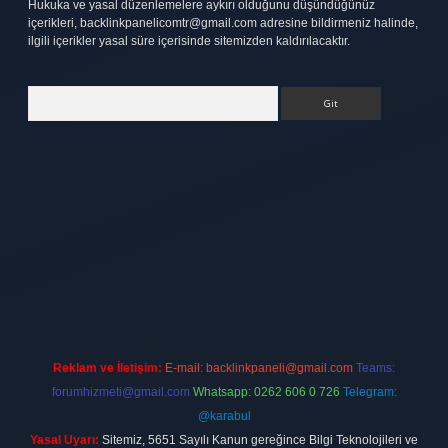
Hukuka ve yasal düzenlemelere aykırı olduğunu düşündüğünüz
içerikleri,
backlinkpanelicomtr@gmail.com
adresine bildirmeniz halinde,
ilgili içerikler yasal süre içerisinde sitemizden kaldırılacaktır.
Arama
tt.net
Reklam ve İletişim:
E-mail:
backlinkpaneli@gmail.com
Teams:
forumhizmeti@gmail.com
Whatsapp: 0262 606 0 726
Telegram:
@karabul
Yasal Uyarı:
Sitemiz, 5651 Sayılı Kanun gereğince Bilgi Teknolojileri ve