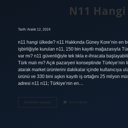
N11 Hangi
Tarih: Aralık 12, 2024
n11 hangi ülkede? n11 Hakkında Güney Kore’nin en b
işbirliğiyle kurulan n11, 150 bin kayıtlı mağazasıyla Türk
var mı? n11 güvenliğiyle tek tıkla e-ihracata başlayabilir,
Türk malı mı? Açık pazaryeri konseptinde Türkiye’nin l
atarak market ürünlerini dakikalar içinde kullanıcıya 
ürünü ve 330 bini aşkın kayıtlı iş ortağını 25 milyon mü
adresi n11 n11; Türkiye’nin en…
N11
Devamını okuyun
Yorum Bırak
Hangi
Ülkelerde
Var