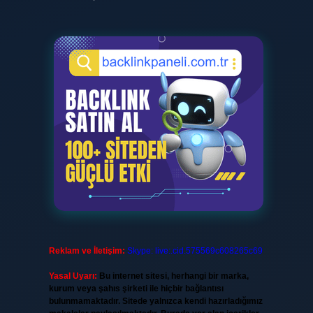
Reklam ve İletişim:
Skype: live:.cid.575569c608265c69
Yasal Uyarı:
Bu internet sitesi, herhangi bir marka,
kurum veya şahıs şirketi ile hiçbir bağlantısı
bulunmamaktadır. Sitede yalnızca kendi hazırladığımız