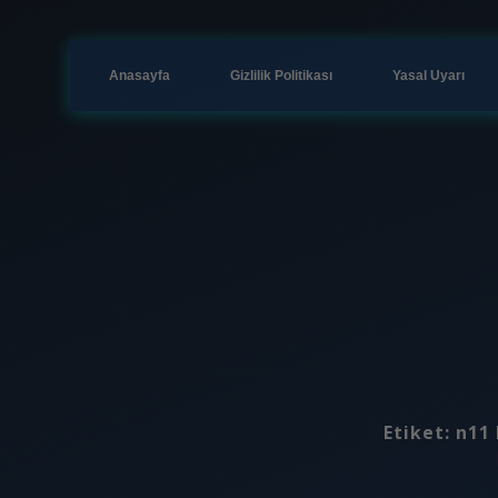
Anasayfa
Gizlilik Politikası
Yasal Uyarı
Etiket:
n11 