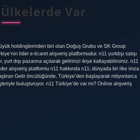
 Ülkelerde Var
üyük holdinglerinden biri olan Doğuş Grubu ve SK Group
iye’nin lider e-ticaret alışveriş platformudur. n11 yurtdışı satışı
 yurt dışı pazarına açılarak gelirinizi ikiye katlayabilirsiniz. n11
ider alışveriş platformu n11 hakkında n11; dünyada bir ilke imza
ulaştıran Getir öncülüğünde, Türkiye’den başlayarak milyonlarca
şteriyle buluşturuyor. n11 Türkiye’de var mı? Online alışveriş