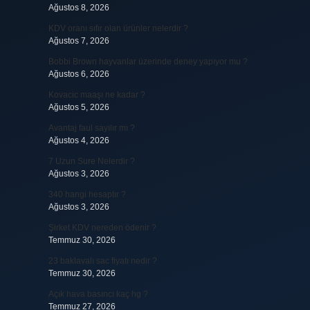
Ağustos 8, 2026
KDV oranı sıfır olan ürünler nelerdir ?
Ağustos 7, 2026
Bobbi Brown hayvanlar üzerinde deney yapıyor mu ?
Ağustos 6, 2026
Kovacic maaşı ne kadar ?
Ağustos 5, 2026
Avantaj faul sayılır mı ?
Ağustos 4, 2026
7 Uzun Sure Nelerdir ?
Ağustos 3, 2026
340 hangi hesaptır ?
Ağustos 3, 2026
Şirket KDV nereden ödenir ?
Temmuz 30, 2026
23 baklavalı sac fiyatı nedir ?
Temmuz 30, 2026
Açık hava basıncı kaç hg ?
Temmuz 27, 2026