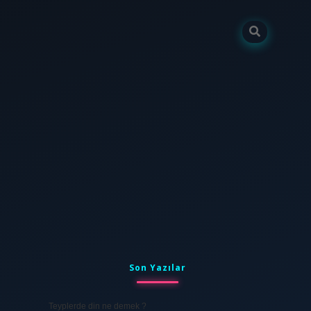
Sidebar
tulipbet
elexbett.net
Son Yazılar
Teyplerde din ne demek ?