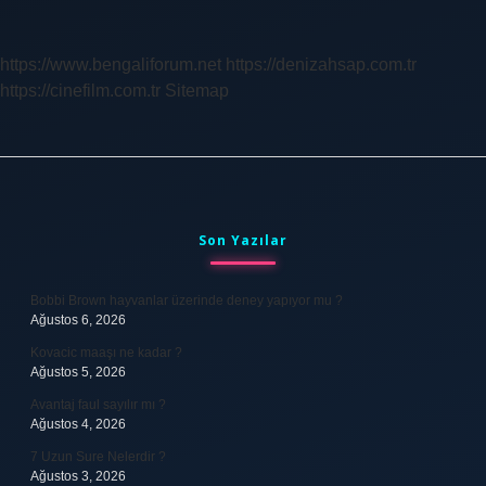
Ile
Yapıştırılır
https://www.bengaliforum.net
https://denizahsap.com.tr
https://cinefilm.com.tr
Sitemap
Sidebar
Son Yazılar
Bobbi Brown hayvanlar üzerinde deney yapıyor mu ?
Ağustos 6, 2026
Kovacic maaşı ne kadar ?
Ağustos 5, 2026
Avantaj faul sayılır mı ?
Ağustos 4, 2026
7 Uzun Sure Nelerdir ?
Ağustos 3, 2026