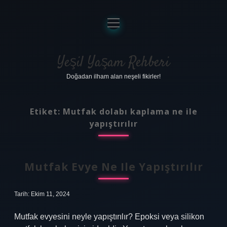
menüyü
aç
Anasayfa
Gizlilik Politikası
Yeşil Yaşam Rehberi
Doğadan ilham alan neşeli fikirler!
Yasal Uyarı
Hakkımızda
Etiket:
Mutfak dolabı kaplama ne ile
yapıştırılır
Mutfak Evye Ne Ile Yapıştırılır
Tarih: Ekim 11, 2024
Mutfak evyesini neyle yapıştırılır? Epoksi veya silikon