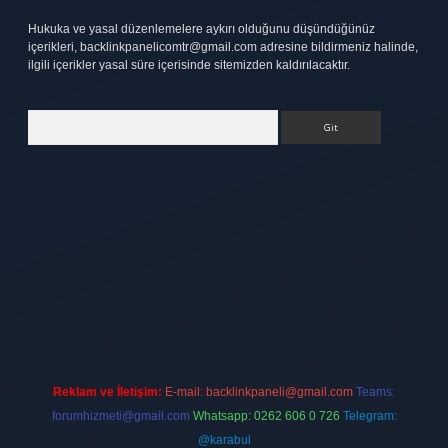
Hukuka ve yasal düzenlemelere aykırı olduğunu düşündüğünüz
içerikleri,
backlinkpanelicomtr@gmail.com
adresine bildirmeniz halinde,
ilgili içerikler yasal süre içerisinde sitemizden kaldırılacaktır.
Arama
ett.net
Reklam ve İletişim:
E-mail:
backlinkpaneli@gmail.com
Teams:
forumhizmeti@gmail.com
Whatsapp: 0262 606 0 726
Telegram:
@karabul