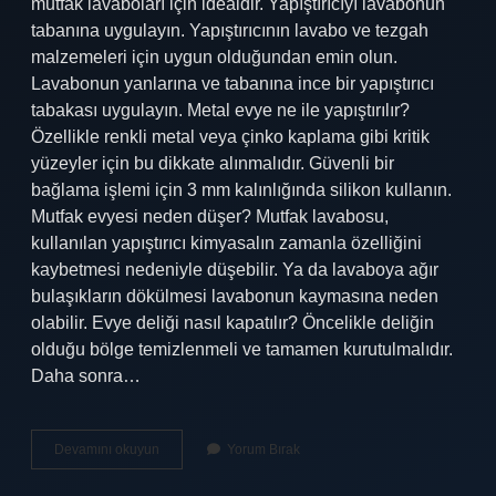
mutfak lavaboları için idealdir. Yapıştırıcıyı lavabonun
tabanına uygulayın. Yapıştırıcının lavabo ve tezgah
malzemeleri için uygun olduğundan emin olun.
Lavabonun yanlarına ve tabanına ince bir yapıştırıcı
tabakası uygulayın. Metal evye ne ile yapıştırılır?
Özellikle renkli metal veya çinko kaplama gibi kritik
yüzeyler için bu dikkate alınmalıdır. Güvenli bir
bağlama işlemi için 3 mm kalınlığında silikon kullanın.
Mutfak evyesi neden düşer? Mutfak lavabosu,
kullanılan yapıştırıcı kimyasalın zamanla özelliğini
kaybetmesi nedeniyle düşebilir. Ya da lavaboya ağır
bulaşıkların dökülmesi lavabonun kaymasına neden
olabilir. Evye deliği nasıl kapatılır? Öncelikle deliğin
olduğu bölge temizlenmeli ve tamamen kurutulmalıdır.
Daha sonra…
Mutfak
Devamını okuyun
Yorum Bırak
Evye
Ne