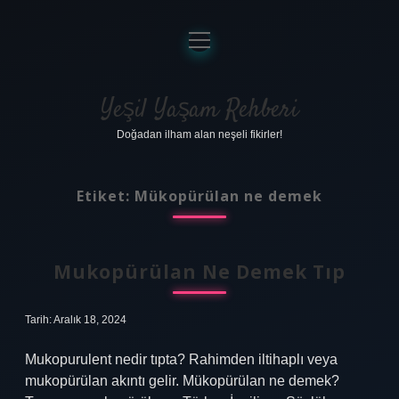
menüyü
aç
Anasayfa
Gizlilik Politikası
Yeşil Yaşam Rehberi
Doğadan ilham alan neşeli fikirler!
Yasal Uyarı
Hakkımızda
Etiket:
Mükopürülan ne demek
Mukopürülan Ne Demek Tıp
Tarih: Aralık 18, 2024
Mukopurulent nedir tıpta? Rahimden iltihaplı veya
mukopürülan akıntı gelir. Mükopürülan ne demek?