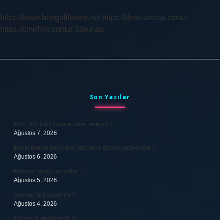
https://www.bengaliforum.net
https://denizahsap.com.tr
https://cinefilm.com.tr
Sitemap
Sidebar
Son Yazılar
KDV oranı sıfır olan ürünler nelerdir ?
Ağustos 7, 2026
Bobbi Brown hayvanlar üzerinde deney yapıyor mu ?
Ağustos 6, 2026
Kovacic maaşı ne kadar ?
Ağustos 5, 2026
Avantaj faul sayılır mı ?
Ağustos 4, 2026
7 Uzun Sure Nelerdir ?