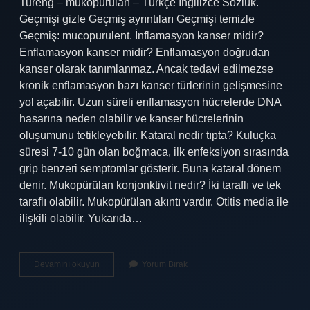
Tureng – mukopürülan – Türkçe İngilizce Sözlük.
Geçmişi gizle Geçmiş ayrıntıları Geçmişi temizle
Geçmiş: mucopurulent. İnflamasyon kanser midir?
Enflamasyon kanser midir? Enflamasyon doğrudan
kanser olarak tanımlanmaz. Ancak tedavi edilmezse
kronik enflamasyon bazı kanser türlerinin gelişmesine
yol açabilir. Uzun süreli enflamasyon hücrelerde DNA
hasarına neden olabilir ve kanser hücrelerinin
oluşumunu tetikleyebilir. Kataral nedir tıpta? Kuluçka
süresi 7-10 gün olan boğmaca, ilk enfeksiyon sırasında
grip benzeri semptomlar gösterir. Buna kataral dönem
denir. Mukopürülan konjonktivit nedir? İki taraflı ve tek
taraflı olabilir. Mukopürülan akıntı vardır. Otitis media ile
ilişkili olabilir. Yukarıda…
Mukopürülan
Devamını okuyun
Yorum Bırak
Ne
Demek
Tıp