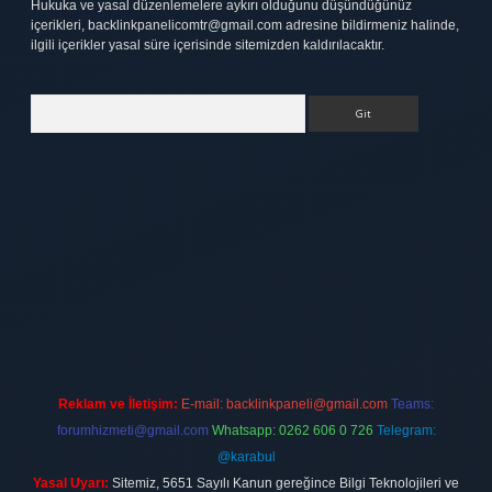
Hukuka ve yasal düzenlemelere aykırı olduğunu düşündüğünüz
içerikleri,
backlinkpanelicomtr@gmail.com
adresine bildirmeniz halinde,
ilgili içerikler yasal süre içerisinde sitemizden kaldırılacaktır.
Arama
tt.net
Reklam ve İletişim:
E-mail:
backlinkpaneli@gmail.com
Teams:
forumhizmeti@gmail.com
Whatsapp: 0262 606 0 726
Telegram:
@karabul
Yasal Uyarı:
Sitemiz, 5651 Sayılı Kanun gereğince Bilgi Teknolojileri ve