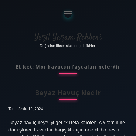
menüyü
aç
Anasayfa
Gizlilik Politikası
Yeşil Yaşam Rehberi
Doğadan ilham alan neşeli fikirler!
Yasal Uyarı
Hakkımızda
Etiket:
Mor havucun faydaları nelerdir
Beyaz Havuç Nedir
Tarih: Aralık 19, 2024
Beyaz havuç neye iyi gelir? Beta-karoteni A vitaminine
dönüştüren havuçlar, bağışıklık için önemli bir besin