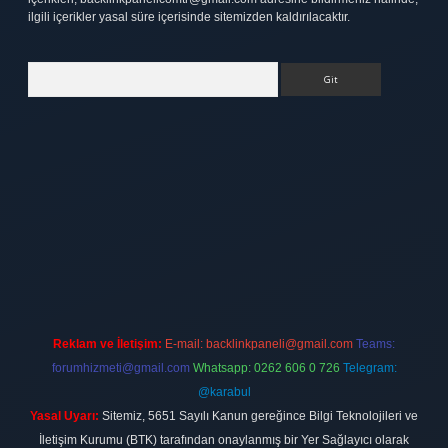
ilgili içerikler yasal süre içerisinde sitemizden kaldırılacaktır.
Arama
bett.net
Reklam ve İletişim:
E-mail:
backlinkpaneli@gmail.com
Teams:
forumhizmeti@gmail.com
Whatsapp: 0262 606 0 726
Telegram:
@karabul
Yasal Uyarı:
Sitemiz, 5651 Sayılı Kanun gereğince Bilgi Teknolojileri ve
İletişim Kurumu (BTK) tarafından onaylanmış bir Yer Sağlayıcı olarak