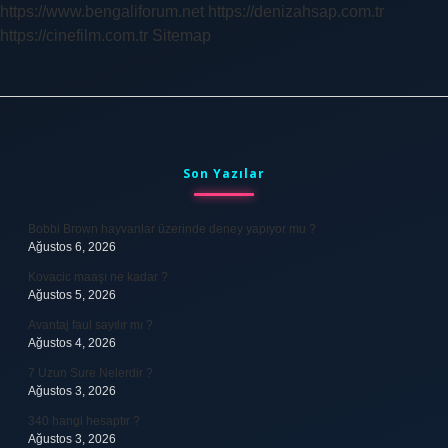
https://www.bengaliforum.net
https://denizahsap.com.tr
https://cinefilm.com.tr
Sitemap
Sidebar
Son Yazılar
Bobbi Brown hayvanlar üzerinde deney yapıyor mu ?
Ağustos 6, 2026
Kovacic maaşı ne kadar ?
Ağustos 5, 2026
Avantaj faul sayılır mı ?
Ağustos 4, 2026
7 Uzun Sure Nelerdir ?
Ağustos 3, 2026
340 hangi hesaptır ?
Ağustos 3, 2026