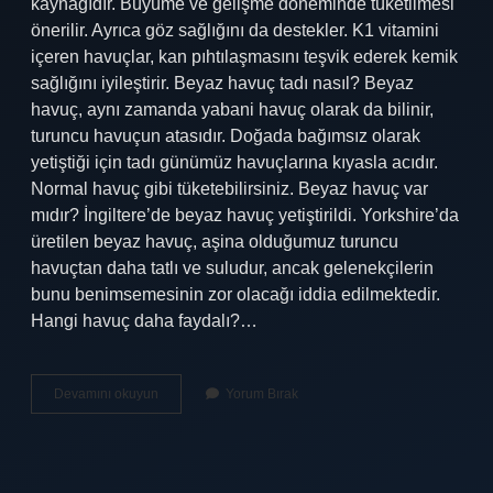
kaynağıdır. Büyüme ve gelişme döneminde tüketilmesi
önerilir. Ayrıca göz sağlığını da destekler. K1 vitamini
içeren havuçlar, kan pıhtılaşmasını teşvik ederek kemik
sağlığını iyileştirir. Beyaz havuç tadı nasıl? Beyaz
havuç, aynı zamanda yabani havuç olarak da bilinir,
turuncu havuçun atasıdır. Doğada bağımsız olarak
yetiştiği için tadı günümüz havuçlarına kıyasla acıdır.
Normal havuç gibi tüketebilirsiniz. Beyaz havuç var
mıdır? İngiltere’de beyaz havuç yetiştirildi. Yorkshire’da
üretilen beyaz havuç, aşina olduğumuz turuncu
havuçtan daha tatlı ve suludur, ancak gelenekçilerin
bunu benimsemesinin zor olacağı iddia edilmektedir.
Hangi havuç daha faydalı?…
Beyaz
Devamını okuyun
Yorum Bırak
Havuç
Nedir