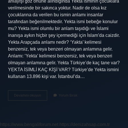
anlayışı göz önüne alındığında Yekta isminin çocuklara
verilmesinde bir sakınca yoktur. Nadir de olsa kız
çocuklarına da verilen bu ismin anlamı insanlar
tarafından beğenilmektedir. Yekta ismi bebeğe konulur
mu? Yekta ismi olumlu bir anlam taşıdığı ve İslami
inanışa aykırı hiçbir şey içermediği için İslam’da caizdir.
Yekta Arapçada anlamı nedir? ‘Yakta’ kelimesi
benzersiz, tek veya benzeri olmayan anlamına gelir.
Anlamı: ‘Yekta’ kelimesi benzersiz, tek veya benzeri
olmayan anlamına gelir. Yekta Türkiye’de kaç tane var?
YEKTA İSİMLİ KAÇ KİŞİ VAR? Türkiye’de Yekta ismini
kullanan 13.896 kişi var. İstanbul’da…
Yekta
Devamını okuyun
Yorum Bırak
Ismi
Kız
Mi
Erkek
Mi
https://www.bengaliforum.net
https://denizahsap.com.tr