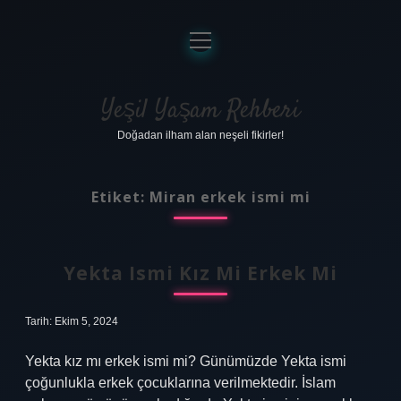
menüyü
aç
Anasayfa
Gizlilik Politikası
Yeşil Yaşam Rehberi
Doğadan ilham alan neşeli fikirler!
Yasal Uyarı
Hakkımızda
Etiket:
Miran erkek ismi mi
Yekta Ismi Kız Mi Erkek Mi
Tarih: Ekim 5, 2024
Yekta kız mı erkek ismi mi? Günümüzde Yekta ismi
çoğunlukla erkek çocuklarına verilmektedir. İslam