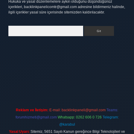
Hukuka ve yasal düzenlemelere aykırı olduğunu düşündüğünüz
içerikleri,
backlinkpanelicomtr@gmail.com
adresine bildirmeniz halinde,
ilgili içerikler yasal süre içerisinde sitemizden kaldırılacaktır.
Arama
tt.net
Reklam ve İletişim:
E-mail:
backlinkpaneli@gmail.com
Teams:
forumhizmeti@gmail.com
Whatsapp: 0262 606 0 726
Telegram:
@karabul
Yasal Uyarı:
Sitemiz, 5651 Sayılı Kanun gereğince Bilgi Teknolojileri ve