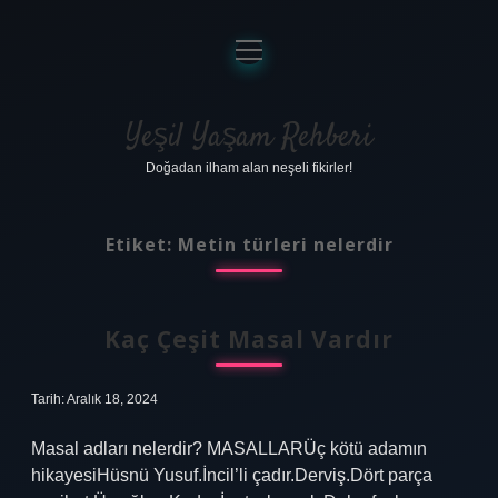
menüyü
aç
Anasayfa
Gizlilik Politikası
Yeşil Yaşam Rehberi
Doğadan ilham alan neşeli fikirler!
Yasal Uyarı
Hakkımızda
Etiket:
Metin türleri nelerdir
Kaç Çeşit Masal Vardır
Tarih: Aralık 18, 2024
Masal adları nelerdir? MASALLARÜç kötü adamın
hikayesiHüsnü Yusuf.İncil’li çadır.Derviş.Dört parça