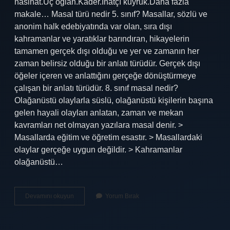
nasihat.Üç oğlan.Kader.İnatçı kuyruk.Daha fazla
makale… Masal türü nedir 5. sınıf? Masallar, sözlü ve
anonim halk edebiyatında var olan, sıra dışı
kahramanlar ve yaratıklar barındıran, hikayelerin
tamamen gerçek dışı olduğu ve yer ve zamanın her
zaman belirsiz olduğu bir anlatı türüdür. Gerçek dışı
öğeler içeren ve anlattığını gerçeğe dönüştürmeye
çalışan bir anlatı türüdür. 8. sınıf masal nedir?
Olağanüstü olaylarla süslü, olağanüstü kişilerin başına
gelen hayali olayları anlatan, zaman ve mekan
kavramları net olmayan yazılara masal denir. >
Masallarda eğitim ve öğretim esastır. > Masallardaki
olaylar gerçeğe uygun değildir. > Kahramanlar
olağanüstü…
Kaç
Devamını okuyun
Yorum Bırak
Çeşit
Masal
Vardır