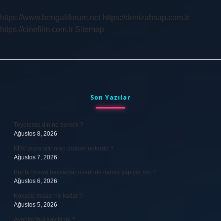
https://www.bengaliforum.net
https://denizahsap.com.tr
https://cinefilm.com.tr
Sitemap
Sidebar
Son Yazılar
Teyplerde din ne demek ?
Ağustos 8, 2026
KDV oranı sıfır olan ürünler nelerdir ?
Ağustos 7, 2026
Bobbi Brown hayvanlar üzerinde deney yapıyor mu ?
Ağustos 6, 2026
Kovacic maaşı ne kadar ?
Ağustos 5, 2026
Avantaj faul sayılır mı ?