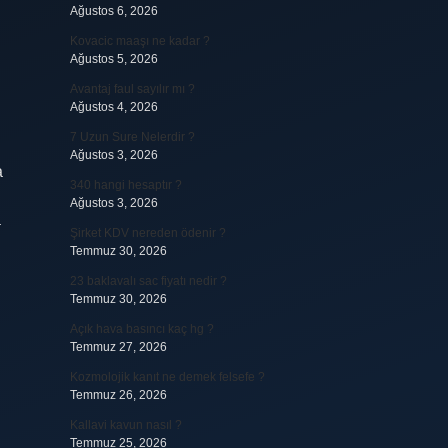
Ağustos 6, 2026
Kovacic maaşı ne kadar ?
Ağustos 5, 2026
Avantaj faul sayılır mı ?
Ağustos 4, 2026
7 Uzun Sure Nelerdir ?
Ağustos 3, 2026
a
340 hangi hesaptır ?
Ağustos 3, 2026
a
Şirket KDV nereden ödenir ?
Temmuz 30, 2026
23 baklavalı sac fiyatı nedir ?
Temmuz 30, 2026
Açık hava basıncı kaç hg ?
Temmuz 27, 2026
Kozmolojik kanıt ne demek felsefe ?
Temmuz 26, 2026
Kallavi kavun nasıl ?
Temmuz 25, 2026