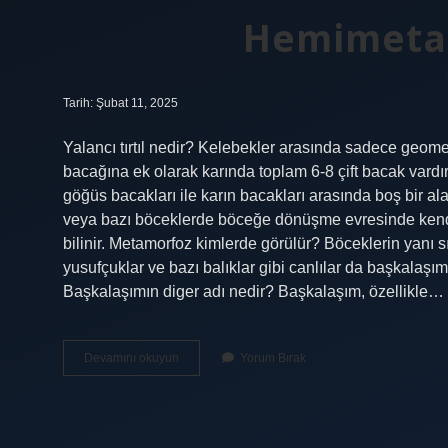
Hemimeta
Tarih: Şubat 11, 2025
Yalancı tırtıl nedir? Kelebekler arasında sadece geometri fa
bacağına ek olarak karında toplam 6-8 çift bacak vardır
göğüs bacakları ile karın bacakları arasında boş bir a
veya bazı böceklerde böceğe dönüşme evresinde kendi e
bilinir. Metamorfoz kimlerde görülür? Böceklerin yanı sır
yusufçuklar ve bazı balıklar gibi canlılar da başkalaşı
Başkalaşımın diger adı nedir? Başkalaşım, özellikle…
Hemimetabol
Devamını okuyun
Yorum Bırak
Ne
Demek