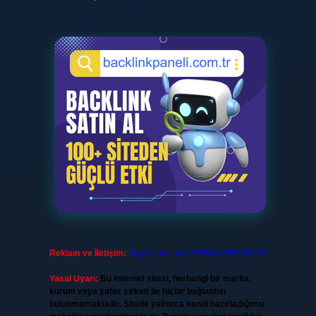
Reklam ve İletişim:
Skype: live:.cid.575569c608265c69
Yasal Uyarı:
Bu internet sitesi, herhangi bir marka,
kurum veya şahıs şirketi ile hiçbir bağlantısı
bulunmamaktadır. Sitede yalnızca kendi hazırladığımız