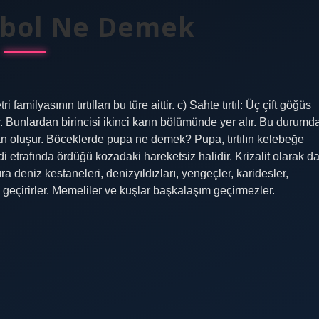
bol Ne Demek
milyasının tırtılları bu türe aittir. c) Sahte tırtıl: Üç ​​çift göğüs
. Bunlardan birincisi ikinci karın bölümünde yer alır. Bu durumd
lan oluşur. Böceklerde pupa ne demek? Pupa, tırtılın kelebeğe
trafında ördüğü kozadaki hareketsiz halidir. Krizalit olarak d
a deniz kestaneleri, denizyıldızları, yengeçler, karidesler,
m geçirirler. Memeliler ve kuşlar başkalaşım geçirmezler.