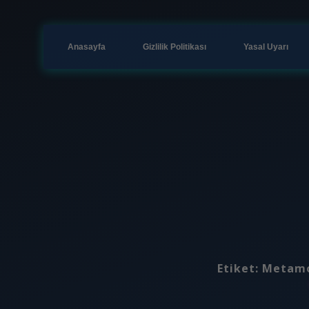
Anasayfa
Gizlilik Politikası
Yasal Uyarı
Etiket:
Metamo