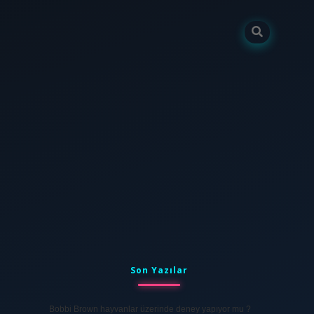
Sidebar
tulipbet
elexbett.net
Son Yazılar
Bobbi Brown hayvanlar üzerinde deney yapıyor mu ?