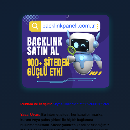
Reklam ve İletişim:
Skype: live:.cid.575569c608265c69
Yasal Uyarı:
Bu internet sitesi, herhangi bir marka,
kurum veya şahıs şirketi ile hiçbir bağlantısı
bulunmamaktadır. Sitede yalnızca kendi hazırladığımız