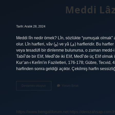
Meddi Lâz
Tarih: Aralık 28, 2024
Meddi lîn nedir örnek? Lîn, sözlükte “yumuşak olmak” an
olur. Lîn harfleri, vâv (و) ve yâ (ى) harfleridir. Bu harfler sessizse ve önceki harfin hareketi fetih ise ve sonra zorunlu
veya tesadüfi bir dinlenme bulunursa, o zaman medd-i lin
Tabiî’de bir Elif, Medî’de iki Elif, Medî’de üç Elif olma
Kur’an-ı Kerîm’in Faziletleri, 176-178; Gübre, Tecvid, 451-454). Med
harfinden sonra geldiği açıktır. Çekilmiş harfin sessizli
Meddi
Devamını okuyun
Yorum Bırak
Lâzım
Nasıl
Olur
https://www.bengaliforum.net
https://denizahsap.com.tr