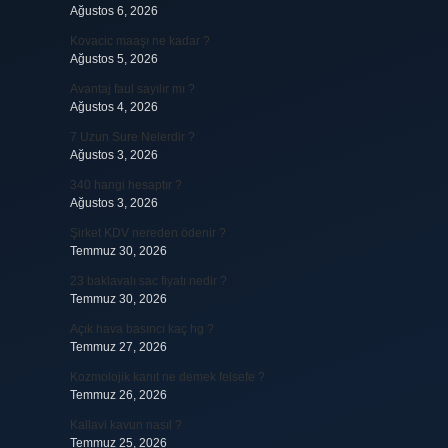
Ağustos 6, 2026
Kovacic maaşı ne kadar ?
Ağustos 5, 2026
Avantaj faul sayılır mı ?
Ağustos 4, 2026
7 Uzun Sure Nelerdir ?
Ağustos 3, 2026
340 hangi hesaptır ?
Ağustos 3, 2026
Şirket KDV nereden ödenir ?
Temmuz 30, 2026
23 baklavalı sac fiyatı nedir ?
Temmuz 30, 2026
Açık hava basıncı kaç hg ?
Temmuz 27, 2026
Kozmolojik kanıt ne demek felsefe ?
Temmuz 26, 2026
Kallavi kavun nasıl ?
Temmuz 25, 2026