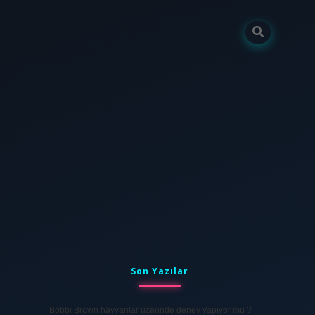
Sidebar
tulipbet
elexbett.net
Son Yazılar
Bobbi Brown hayvanlar üzerinde deney yapıyor mu ?