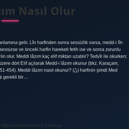
ım Nasıl Olur
lamına gelir. Lîn harfinden sonra sessizlik varsa, medd-i lîn
 olur. Meddi lâzım kaç elif miktarı uzatılır? Tedvîr ile okurken;
k üzere dört Elif açılarak Medd-i lâzım okunur (bkz. Karaçam,
di lâzım nasıl okunur? (نْ) harfinin şimdi Med
ği gerekli bir…
https://cinefilm.com.tr
Sitemap