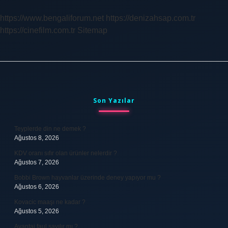
https://www.bengaliforum.net
https://denizahsap.com.tr
https://cinefilm.com.tr
Sitemap
Sidebar
Son Yazılar
Teyplerde din ne demek ?
Ağustos 8, 2026
KDV oranı sıfır olan ürünler nelerdir ?
Ağustos 7, 2026
Bobbi Brown hayvanlar üzerinde deney yapıyor mu ?
Ağustos 6, 2026
Kovacic maaşı ne kadar ?
Ağustos 5, 2026
Avantaj faul sayılır mı ?