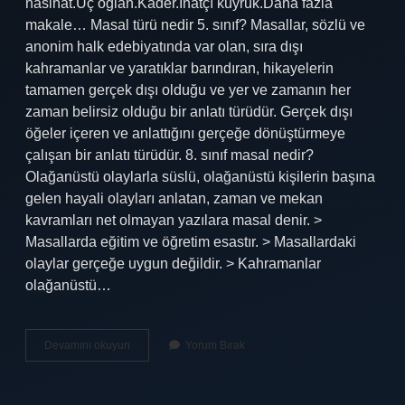
nasihat.Üç oğlan.Kader.İnatçı kuyruk.Daha fazla
makale… Masal türü nedir 5. sınıf? Masallar, sözlü ve
anonim halk edebiyatında var olan, sıra dışı
kahramanlar ve yaratıklar barındıran, hikayelerin
tamamen gerçek dışı olduğu ve yer ve zamanın her
zaman belirsiz olduğu bir anlatı türüdür. Gerçek dışı
öğeler içeren ve anlattığını gerçeğe dönüştürmeye
çalışan bir anlatı türüdür. 8. sınıf masal nedir?
Olağanüstü olaylarla süslü, olağanüstü kişilerin başına
gelen hayali olayları anlatan, zaman ve mekan
kavramları net olmayan yazılara masal denir. >
Masallarda eğitim ve öğretim esastır. > Masallardaki
olaylar gerçeğe uygun değildir. > Kahramanlar
olağanüstü…
Kaç
Devamını okuyun
Yorum Bırak
Çeşit
Masal
Vardır