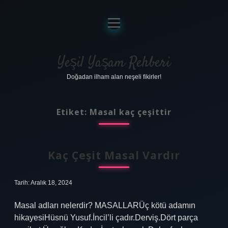
menüyü
aç
Anasayfa
Gizlilik Politikası
Yeşil Yaşam Rehberi
Doğadan ilham alan neşeli fikirler!
Yasal Uyarı
Hakkımızda
Etiket:
Masal kaç çeşittir
Kaç Çeşit Masal Vardır
Tarih: Aralık 18, 2024
Masal adları nelerdir? MASALLARÜç kötü adamın
hikayesiHüsnü Yusuf.İncil’li çadır.Derviş.Dört parça