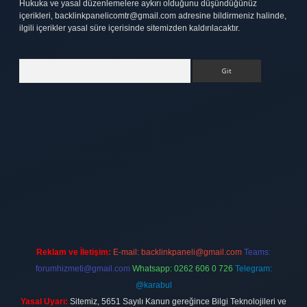
Hukuka ve yasal düzenlemelere aykırı olduğunu düşündüğünüz
içerikleri,
backlinkpanelicomtr@gmail.com
adresine bildirmeniz halinde,
ilgili içerikler yasal süre içerisinde sitemizden kaldırılacaktır.
Arama
tt.net
Reklam ve İletişim:
E-mail:
backlinkpaneli@gmail.com
Teams:
forumhizmeti@gmail.com
Whatsapp: 0262 606 0 726
Telegram:
@karabul
Yasal Uyarı:
Sitemiz, 5651 Sayılı Kanun gereğince Bilgi Teknolojileri ve