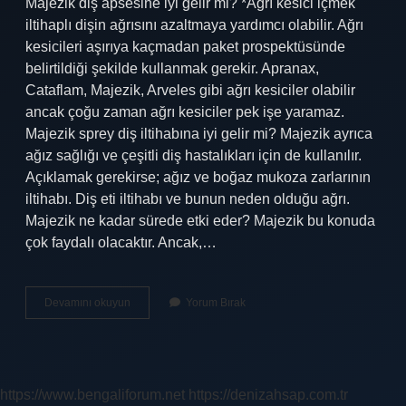
Majezik diş apsesine iyi gelir mi? *Ağrı kesici içmek
iltihaplı dişin ağrısını azaltmaya yardımcı olabilir. Ağrı
kesicileri aşırıya kaçmadan paket prospektüsünde
belirtildiği şekilde kullanmak gerekir. Apranax,
Cataflam, Majezik, Arveles gibi ağrı kesiciler olabilir
ancak çoğu zaman ağrı kesiciler pek işe yaramaz.
Majezik sprey diş iltihabına iyi gelir mi? Majezik ayrıca
ağız sağlığı ve çeşitli diş hastalıkları için de kullanılır.
Açıklamak gerekirse; ağız ve boğaz mukoza zarlarının
iltihabı. Diş eti iltihabı ve bunun neden olduğu ağrı.
Majezik ne kadar sürede etki eder? Majezik bu konuda
çok faydalı olacaktır. Ancak,…
Majezik
Devamını okuyun
Yorum Bırak
Iltihaba
Iyi
Gelir
Mi
https://www.bengaliforum.net
https://denizahsap.com.tr