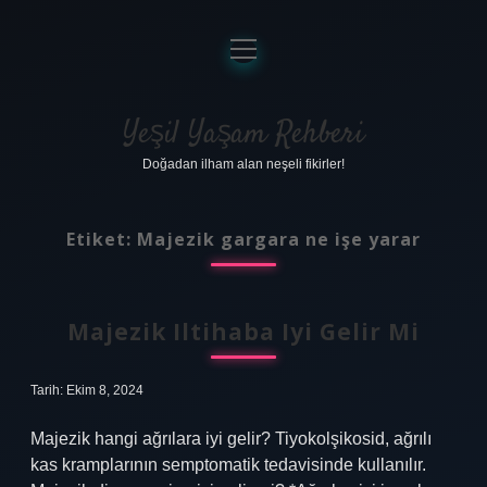
menüyü
aç
Anasayfa
Gizlilik Politikası
Yeşil Yaşam Rehberi
Doğadan ilham alan neşeli fikirler!
Yasal Uyarı
Hakkımızda
Etiket:
Majezik gargara ne işe yarar
Majezik Iltihaba Iyi Gelir Mi
Tarih: Ekim 8, 2024
Majezik hangi ağrılara iyi gelir? Tiyokolşikosid, ağrılı
kas kramplarının semptomatik tedavisinde kullanılır.