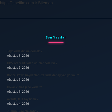
https://cinefilm.com.tr
Sitemap
Sidebar
Son Yazılar
Teyplerde din ne demek ?
Ağustos 8, 2026
KDV oranı sıfır olan ürünler nelerdir ?
Ağustos 7, 2026
Bobbi Brown hayvanlar üzerinde deney yapıyor mu ?
Ağustos 6, 2026
Kovacic maaşı ne kadar ?
Ağustos 5, 2026
Avantaj faul sayılır mı ?
Ağustos 4, 2026
7 Uzun Sure Nelerdir ?