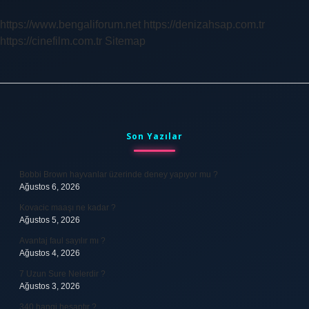
Içilir
Mi
https://www.bengaliforum.net
https://denizahsap.com.tr
https://cinefilm.com.tr
Sitemap
Sidebar
Son Yazılar
Bobbi Brown hayvanlar üzerinde deney yapıyor mu ?
Ağustos 6, 2026
Kovacic maaşı ne kadar ?
Ağustos 5, 2026
Avantaj faul sayılır mı ?
Ağustos 4, 2026
7 Uzun Sure Nelerdir ?
Ağustos 3, 2026
340 hangi hesaptır ?