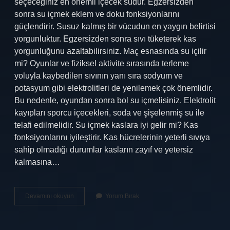
seçeceğiniz en önemli içecek sudur. Egzersizden
sonra su içmek eklem ve doku fonksiyonlarını
güçlendirir. Susuz kalmış bir vücudun en yaygın belirtisi
yorgunluktur. Egzersizden sonra sıvı tüketerek kas
yorgunluğunu azaltabilirsiniz. Maç esnasında su içilir
mi? Oyunlar ve fiziksel aktivite sırasında terleme
yoluyla kaybedilen sıvının yanı sıra sodyum ve
potasyum gibi elektrolitleri de yenilemek çok önemlidir.
Bu nedenle, oyundan sonra bol su içmelisiniz. Elektrolit
kayıpları sporcu içecekleri, soda ve şişelenmiş su ile
telafi edilmelidir. Su içmek kaslara iyi gelir mi? Kas
fonksiyonlarını iyileştirir. Kas hücrelerinin yeterli sıvıya
sahip olmadığı durumlar kasların zayıf ve yetersiz
kalmasına…
Karın
Devamını okuyun
Yorum Bırak
Çalıştıktan
Sonra
Su