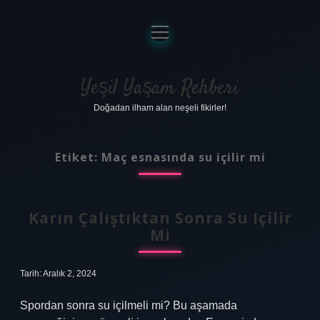
menüyü
aç
Anasayfa
Gizlilik Politikası
Yeşil Yaşam Rehberi
Doğadan ilham alan neşeli fikirler!
Yasal Uyarı
Hakkımızda
Etiket:
Maç esnasında su içilir mi
Karın Çalıştıktan Sonra Su Içilir
Mi
Tarih: Aralık 2, 2024
Spordan sonra su içilmeli mi? Bu aşamada