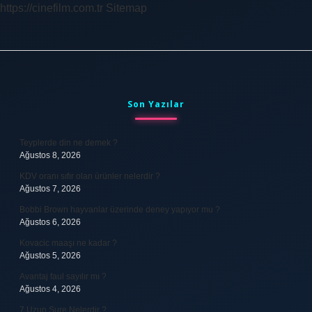
https://cinefilm.com.tr
Sitemap
Sidebar
Son Yazılar
Teyplerde din ne demek ?
Ağustos 8, 2026
KDV oranı sıfır olan ürünler nelerdir ?
Ağustos 7, 2026
Bobbi Brown hayvanlar üzerinde deney yapıyor mu ?
Ağustos 6, 2026
Kovacic maaşı ne kadar ?
Ağustos 5, 2026
Avantaj faul sayılır mı ?
Ağustos 4, 2026
7 Uzun Sure Nelerdir ?