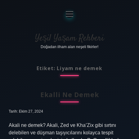
menüyü
aç
Anasayfa
Gizlilik Politikası
Yeşil Yaşam Rehberi
Doğadan ilham alan neşeli fikirler!
Yasal Uyarı
Hakkımızda
Etiket:
Liyam ne demek
Ekalli Ne Demek
Tarih: Ekim 27, 2024
Akali ne demek? Akali, Zed ve Kha’Zix gibi sırtını
delebilen ve düşman taşıyıcılarını kolayca tespit