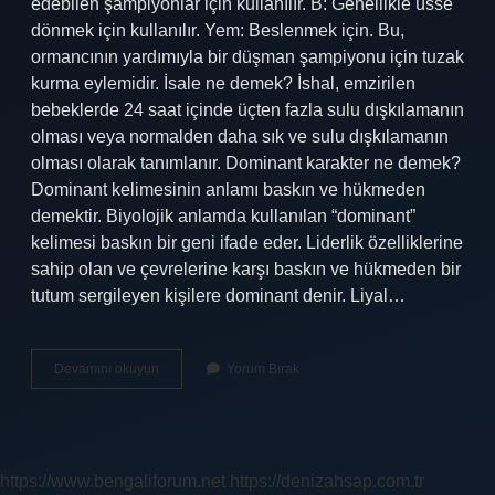
edebilen şampiyonlar için kullanılır. B: Genellikle üsse
dönmek için kullanılır. Yem: Beslenmek için. Bu,
ormancının yardımıyla bir düşman şampiyonu için tuzak
kurma eylemidir. İsale ne demek? İshal, emzirilen
bebeklerde 24 saat içinde üçten fazla sulu dışkılamanın
olması veya normalden daha sık ve sulu dışkılamanın
olması olarak tanımlanır. Dominant karakter ne demek?
Dominant kelimesinin anlamı baskın ve hükmeden
demektir. Biyolojik anlamda kullanılan “dominant”
kelimesi baskın bir geni ifade eder. Liderlik özelliklerine
sahip olan ve çevrelerine karşı baskın ve hükmeden bir
tutum sergileyen kişilere dominant denir. Liyal…
Ekalli
Devamını okuyun
Yorum Bırak
Ne
Demek
https://www.bengaliforum.net
https://denizahsap.com.tr