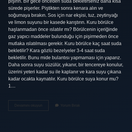
pişirin. Bir gece önceden suda bekletirseniz daha kısa
sürede pişerler. Piştikten sonra kenara alın ve
soğumaya bırakın. Sos için nar ekşisi, tuz, zeytinyağı
ve limon suyunu bir kasede karıştırın. Kuru börülce
haşlanmadan önce ıslatılır mı? Börülcenin içeriğinde
gaz yapıcı maddeler bulunduğu için pişirmeden önce
mutlaka ıslatılması gerekir. Kuru börülce kaç saat suda
bekletilir? Kara gözlü bezelyeler 3-4 saat suda
bekletilir. Bunu mide bulantısı yapmaması için yaparız.
Daha sonra suyu süzülür, yıkanır, bir tencereye konulur,
üzerini yeteri kadar su ile kaplanır ve kara suyu çıkana
kadar ocakta kaynatılır. Kuru börülce suya konur mu?
1…
Kuru
Devamını okuyun
Yorum Bırak
Börülceyi
Islatmak
Gerekir
Mi