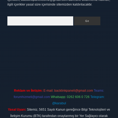
ilgili içerikler yasal süre içerisinde sitemizden kaldırılacaktır.
Arama
ett.net
Reklam ve İletişim:
E-mail:
backlinkpaneli@gmail.com
Teams:
forumhizmeti@gmail.com
Whatsapp: 0262 606 0 726
Telegram:
@karabul
Yasal Uyarı:
Sitemiz, 5651 Sayılı Kanun gereğince Bilgi Teknolojileri ve
İletişim Kurumu (BTK) tarafından onaylanmış bir Yer Sağlayıcı olarak