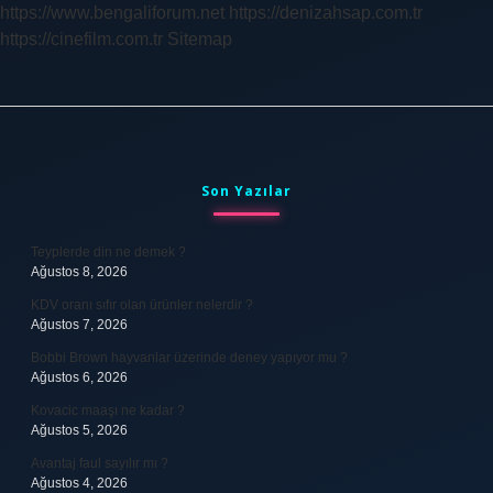
https://www.bengaliforum.net
https://denizahsap.com.tr
https://cinefilm.com.tr
Sitemap
Sidebar
Son Yazılar
Teyplerde din ne demek ?
Ağustos 8, 2026
KDV oranı sıfır olan ürünler nelerdir ?
Ağustos 7, 2026
Bobbi Brown hayvanlar üzerinde deney yapıyor mu ?
Ağustos 6, 2026
Kovacic maaşı ne kadar ?
Ağustos 5, 2026
Avantaj faul sayılır mı ?
Ağustos 4, 2026