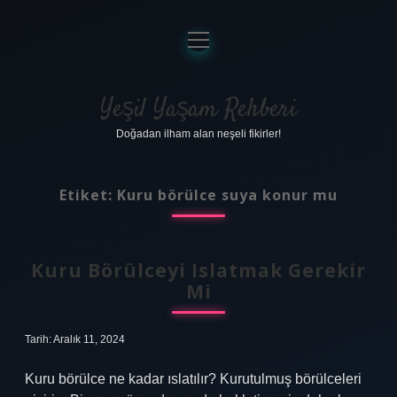
menüyü
aç
Anasayfa
Gizlilik Politikası
Yeşil Yaşam Rehberi
Doğadan ilham alan neşeli fikirler!
Yasal Uyarı
Hakkımızda
Etiket:
Kuru börülce suya konur mu
Kuru Börülceyi Islatmak Gerekir
Mi
Tarih: Aralık 11, 2024
Kuru börülce ne kadar ıslatılır? Kurutulmuş börülceleri