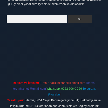
ilgili içerikler yasal süre içerisinde sitemizden kaldırılacaktır.
Arama
ett.net
Reklam ve İletişim:
E-mail:
backlinkpaneli@gmail.com
Teams:
forumhizmeti@gmail.com
Whatsapp: 0262 606 0 726
Telegram:
@karabul
Yasal Uyarı:
Sitemiz, 5651 Sayılı Kanun gereğince Bilgi Teknolojileri ve
İletişim Kurumu (BTK) tarafından onaylanmış bir Yer Sağlayıcı olarak