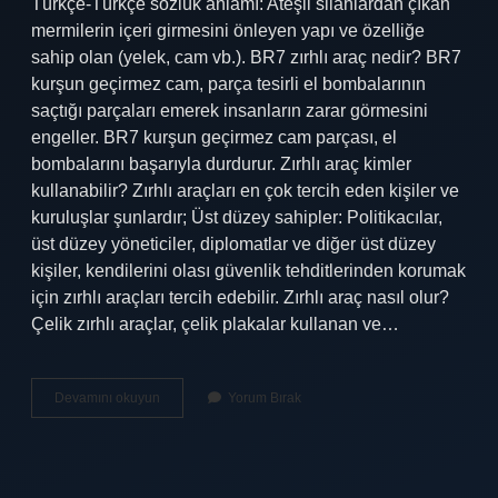
Türkçe-Türkçe sözlük anlamı: Ateşli silahlardan çıkan
mermilerin içeri girmesini önleyen yapı ve özelliğe
sahip olan (yelek, cam vb.). BR7 zırhlı araç nedir? BR7
kurşun geçirmez cam, parça tesirli el bombalarının
saçtığı parçaları emerek insanların zarar görmesini
engeller. BR7 kurşun geçirmez cam parçası, el
bombalarını başarıyla durdurur. Zırhlı araç kimler
kullanabilir? Zırhlı araçları en çok tercih eden kişiler ve
kuruluşlar şunlardır; Üst düzey sahipler: Politikacılar,
üst düzey yöneticiler, diplomatlar ve diğer üst düzey
kişiler, kendilerini olası güvenlik tehditlerinden korumak
için zırhlı araçları tercih edebilir. Zırhlı araç nasıl olur?
Çelik zırhlı araçlar, çelik plakalar kullanan ve…
Kurşun
Devamını okuyun
Yorum Bırak
Geçirmez
Arabaya
Ne
Denir