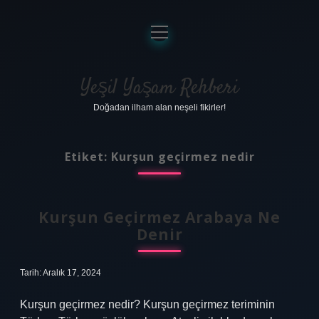
menüyü
aç
Anasayfa
Gizlilik Politikası
Yeşil Yaşam Rehberi
Doğadan ilham alan neşeli fikirler!
Yasal Uyarı
Hakkımızda
Etiket:
Kurşun geçirmez nedir
Kurşun Geçirmez Arabaya Ne
Denir
Tarih: Aralık 17, 2024
Kurşun geçirmez nedir? Kurşun geçirmez teriminin