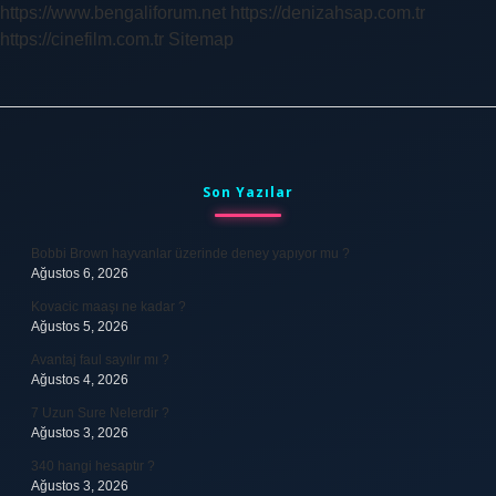
https://www.bengaliforum.net
https://denizahsap.com.tr
https://cinefilm.com.tr
Sitemap
Sidebar
Son Yazılar
Bobbi Brown hayvanlar üzerinde deney yapıyor mu ?
Ağustos 6, 2026
Kovacic maaşı ne kadar ?
Ağustos 5, 2026
Avantaj faul sayılır mı ?
Ağustos 4, 2026
7 Uzun Sure Nelerdir ?
Ağustos 3, 2026
340 hangi hesaptır ?
Ağustos 3, 2026