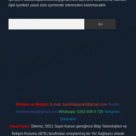
ilgili içerikler yasal süre içerisinde sitemizden kaldırılacaktır.
Arama
tt.net
Reklam ve İletişim:
E-mail:
backlinkpaneli@gmail.com
Teams:
forumhizmeti@gmail.com
Whatsapp: 0262 606 0 726
Telegram:
@karabul
Yasal Uyarı:
Sitemiz, 5651 Sayılı Kanun gereğince Bilgi Teknolojileri ve
İletişim Kurumu (BTK) tarafından onaylanmış bir Yer Sağlayıcı olarak