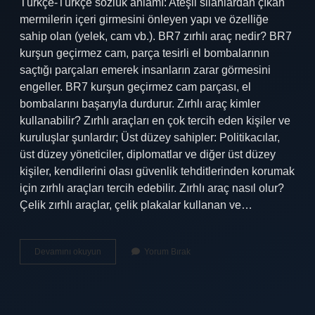
Türkçe-Türkçe sözlük anlamı: Ateşli silahlardan çıkan
mermilerin içeri girmesini önleyen yapı ve özelliğe
sahip olan (yelek, cam vb.). BR7 zırhlı araç nedir? BR7
kurşun geçirmez cam, parça tesirli el bombalarının
saçtığı parçaları emerek insanların zarar görmesini
engeller. BR7 kurşun geçirmez cam parçası, el
bombalarını başarıyla durdurur. Zırhlı araç kimler
kullanabilir? Zırhlı araçları en çok tercih eden kişiler ve
kuruluşlar şunlardır; Üst düzey sahipler: Politikacılar,
üst düzey yöneticiler, diplomatlar ve diğer üst düzey
kişiler, kendilerini olası güvenlik tehditlerinden korumak
için zırhlı araçları tercih edebilir. Zırhlı araç nasıl olur?
Çelik zırhlı araçlar, çelik plakalar kullanan ve…
Kurşun
Devamını okuyun
Yorum Bırak
Geçirmez
Arabaya
Ne
Denir