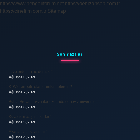
https://www.bengaliforum.net
https://denizahsap.com.tr
https://cinefilm.com.tr
Sitemap
Sidebar
Son Yazılar
Teyplerde din ne demek ?
Ağustos 8, 2026
KDV oranı sıfır olan ürünler nelerdir ?
Ağustos 7, 2026
Bobbi Brown hayvanlar üzerinde deney yapıyor mu ?
Ağustos 6, 2026
Kovacic maaşı ne kadar ?
Ağustos 5, 2026
Avantaj faul sayılır mı ?
Ağustos 4, 2026