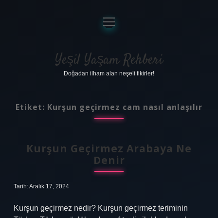
menüyü
aç
Anasayfa
Gizlilik Politikası
Yeşil Yaşam Rehberi
Doğadan ilham alan neşeli fikirler!
Yasal Uyarı
Hakkımızda
Etiket:
Kurşun geçirmez cam nasıl anlaşılır
Kurşun Geçirmez Arabaya Ne
Denir
Tarih: Aralık 17, 2024
Kurşun geçirmez nedir? Kurşun geçirmez teriminin