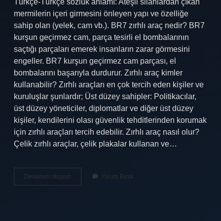
Türkçe-Türkçe sözlük anlamı: Ateşli silahlardan çıkan
mermilerin içeri girmesini önleyen yapı ve özelliğe
sahip olan (yelek, cam vb.). BR7 zırhlı araç nedir? BR7
kurşun geçirmez cam, parça tesirli el bombalarının
saçtığı parçaları emerek insanların zarar görmesini
engeller. BR7 kurşun geçirmez cam parçası, el
bombalarını başarıyla durdurur. Zırhlı araç kimler
kullanabilir? Zırhlı araçları en çok tercih eden kişiler ve
kuruluşlar şunlardır; Üst düzey sahipler: Politikacılar,
üst düzey yöneticiler, diplomatlar ve diğer üst düzey
kişiler, kendilerini olası güvenlik tehditlerinden korumak
için zırhlı araçları tercih edebilir. Zırhlı araç nasıl olur?
Çelik zırhlı araçlar, çelik plakalar kullanan ve…
Kurşun
Devamını okuyun
Yorum Bırak
Geçirmez
Arabaya
Ne
Denir