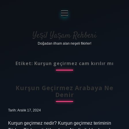
menüyü
aç
Anasayfa
Gizlilik Politikası
Yeşil Yaşam Rehberi
Doğadan ilham alan neşeli fikirler!
Yasal Uyarı
Hakkımızda
Etiket:
Kurşun geçirmez cam kırılır mı
Kurşun Geçirmez Arabaya Ne
Denir
Tarih: Aralık 17, 2024
Kurşun geçirmez nedir? Kurşun geçirmez teriminin