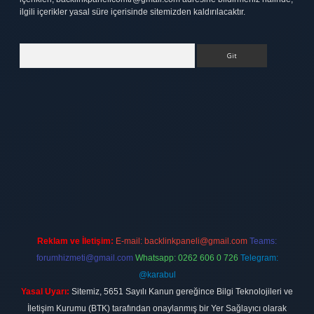
ilgili içerikler yasal süre içerisinde sitemizden kaldırılacaktır.
Arama
ett.net
Reklam ve İletişim:
E-mail:
backlinkpaneli@gmail.com
Teams:
forumhizmeti@gmail.com
Whatsapp: 0262 606 0 726
Telegram:
@karabul
Yasal Uyarı:
Sitemiz, 5651 Sayılı Kanun gereğince Bilgi Teknolojileri ve
İletişim Kurumu (BTK) tarafından onaylanmış bir Yer Sağlayıcı olarak