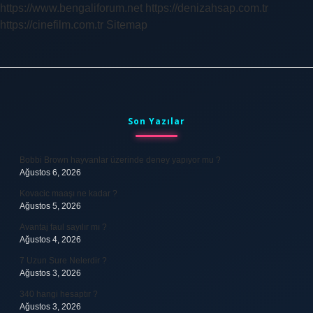
https://www.bengaliforum.net
https://denizahsap.com.tr
https://cinefilm.com.tr
Sitemap
Sidebar
Son Yazılar
Bobbi Brown hayvanlar üzerinde deney yapıyor mu ?
Ağustos 6, 2026
Kovacic maaşı ne kadar ?
Ağustos 5, 2026
Avantaj faul sayılır mı ?
Ağustos 4, 2026
7 Uzun Sure Nelerdir ?
Ağustos 3, 2026
340 hangi hesaptır ?
Ağustos 3, 2026