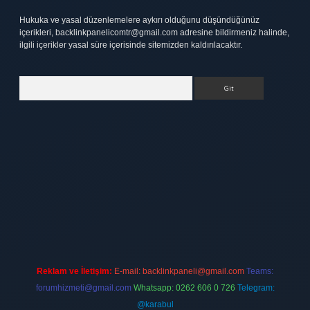
Hukuka ve yasal düzenlemelere aykırı olduğunu düşündüğünüz
içerikleri,
backlinkpanelicomtr@gmail.com
adresine bildirmeniz halinde,
ilgili içerikler yasal süre içerisinde sitemizden kaldırılacaktır.
Arama
tt.net
Reklam ve İletişim:
E-mail:
backlinkpaneli@gmail.com
Teams:
forumhizmeti@gmail.com
Whatsapp: 0262 606 0 726
Telegram:
@karabul