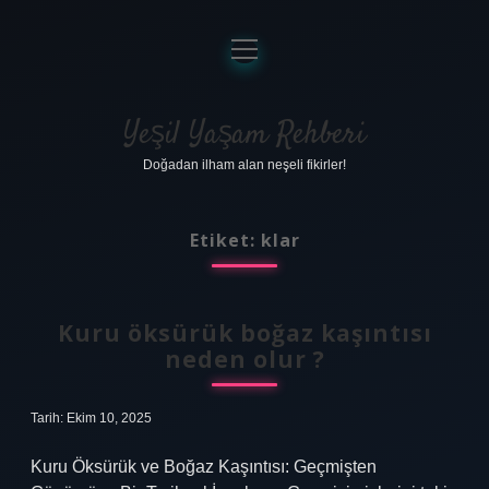
menüyü
aç
Anasayfa
Gizlilik Politikası
Yeşil Yaşam Rehberi
Doğadan ilham alan neşeli fikirler!
Yasal Uyarı
Hakkımızda
Etiket:
klar
Kuru öksürük boğaz kaşıntısı
neden olur ?
Tarih: Ekim 10, 2025
Kuru Öksürük ve Boğaz Kaşıntısı: Geçmişten