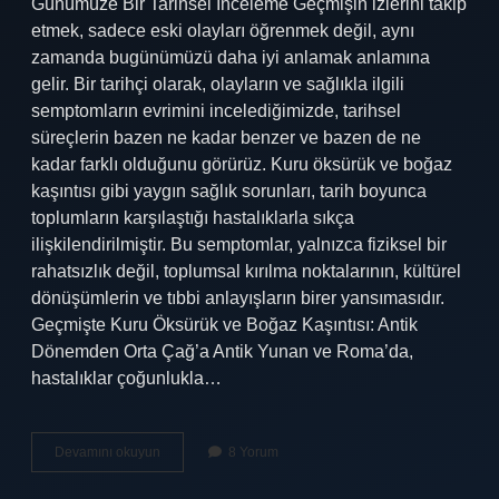
Günümüze Bir Tarihsel İnceleme Geçmişin izlerini takip
etmek, sadece eski olayları öğrenmek değil, aynı
zamanda bugünümüzü daha iyi anlamak anlamına
gelir. Bir tarihçi olarak, olayların ve sağlıkla ilgili
semptomların evrimini incelediğimizde, tarihsel
süreçlerin bazen ne kadar benzer ve bazen de ne
kadar farklı olduğunu görürüz. Kuru öksürük ve boğaz
kaşıntısı gibi yaygın sağlık sorunları, tarih boyunca
toplumların karşılaştığı hastalıklarla sıkça
ilişkilendirilmiştir. Bu semptomlar, yalnızca fiziksel bir
rahatsızlık değil, toplumsal kırılma noktalarının, kültürel
dönüşümlerin ve tıbbi anlayışların birer yansımasıdır.
Geçmişte Kuru Öksürük ve Boğaz Kaşıntısı: Antik
Dönemden Orta Çağ’a Antik Yunan ve Roma’da,
hastalıklar çoğunlukla…
Kuru
Devamını okuyun
8 Yorum
öksürük
boğaz