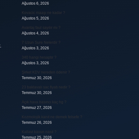
Ağustos 6, 2026
Kovacic maaşı ne kadar ?
Ağustos 5, 2026
Avantaj faul sayılır mı ?
Ağustos 4, 2026
7 Uzun Sure Nelerdir ?
.
Ağustos 3, 2026
340 hangi hesaptır ?
Ağustos 3, 2026
Şirket KDV nereden ödenir ?
Temmuz 30, 2026
23 baklavalı sac fiyatı nedir ?
Temmuz 30, 2026
Açık hava basıncı kaç hg ?
Temmuz 27, 2026
Kozmolojik kanıt ne demek felsefe ?
Temmuz 26, 2026
Kallavi kavun nasıl ?
Temmuz 25, 2026