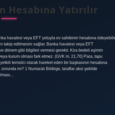
n Hesabına Yatırılır
 banka havalesi veya EFT yoluyla ev sahibinin hesabına ödeyebilir
in takip edilmesini sağlar. Banka havalesi veya EFT
e dönem gibi bilgileri vermesi gerekir. Kira bedeli eşimin
i veya kurum olması fark etmez. (GVK m. 21,70) Para, tapu
yetkili temsilci olarak hareket eden bir başkasının hesabına
k zorunda mı? 1 Numaralı Bildirge, taraflar aksi şekilde
pılması…