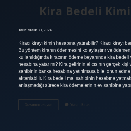
Kira Bedeli Kimi
Tarih: Aralık 30, 2024
Kiracı kirayı kimin hesabına yatırabilir? Kiracı kirayı
Bu yöntem kiranın ödenmesini kolaylaştırır ve ödemen
kullanıldığında kiracının ödeme beyanında kira bedeli v
hesabına yatar mı? Kira gelirinin alıcısının gerçek kiş
sahibinin banka hesabına yatırılmasa bile, onun adına 
aktarılabilir. Kira bedeli mal sahibinin hesabına yatma
anlaşmadığı sürece kira ödemelerinin ev sahibine ya
Kira
Devamını okuyun
Yorum Bırak
Bedeli
Kimin
Hesabına
Yatırılır