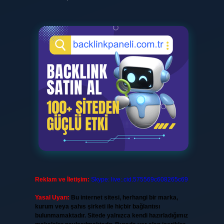
Reklam ve İletişim:
Skype: live:.cid.575569c608265c69
Yasal Uyarı:
Bu internet sitesi, herhangi bir marka,
kurum veya şahıs şirketi ile hiçbir bağlantısı
bulunmamaktadır. Sitede yalnızca kendi hazırladığımız