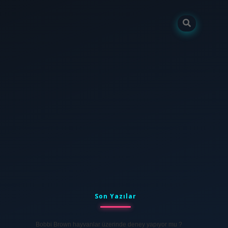
Sidebar
tulipbet
elexbett.net
Son Yazılar
Bobbi Brown hayvanlar üzerinde deney yapıyor mu ?