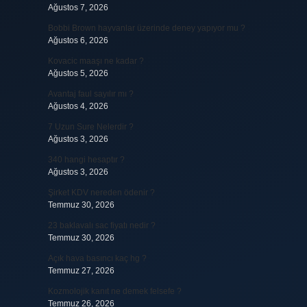
Ağustos 7, 2026
Bobbi Brown hayvanlar üzerinde deney yapıyor mu ?
Ağustos 6, 2026
Kovacic maaşı ne kadar ?
Ağustos 5, 2026
Avantaj faul sayılır mı ?
Ağustos 4, 2026
7 Uzun Sure Nelerdir ?
Ağustos 3, 2026
340 hangi hesaptır ?
Ağustos 3, 2026
Şirket KDV nereden ödenir ?
Temmuz 30, 2026
23 baklavalı sac fiyatı nedir ?
Temmuz 30, 2026
Açık hava basıncı kaç hg ?
Temmuz 27, 2026
Kozmolojik kanıt ne demek felsefe ?
Temmuz 26, 2026