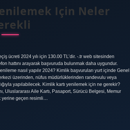
Yenilemek Için Neler
erekli
iş ücreti 2024 yılı için 130.00 TL’dir. -.tr web sitesinden
fon hattını arayarak başvuruda bulunmak daha uygundur.
enileme nasıl yapılır 2024? Kimlik başvuruları yurt içinde Genel
erkezi üzerinden, nüfus müdürlüklerinden randevulu veya
lığıyla yapılabilecek. Kimlik kartı yenilemek için ne gerekir?
uslararası Aile Kartı, Pasaport, Sürücü Belgesi, Memur
lik yerine geçen resimli…