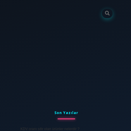
Sidebar
tulipbet
elexbett.net
Son Yazılar
KDV oranı sıfır olan ürünler nelerdir ?