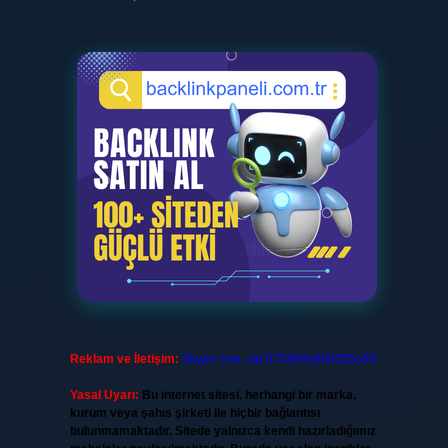
Reklam ve İletişim:
Skype: live:.cid.575569c608265c69
Yasal Uyarı:
Bu internet sitesi, herhangi bir marka,
kurum veya şahıs şirketi ile hiçbir bağlantısı
bulunmamaktadır. Sitede yalnızca kendi hazırladığımız