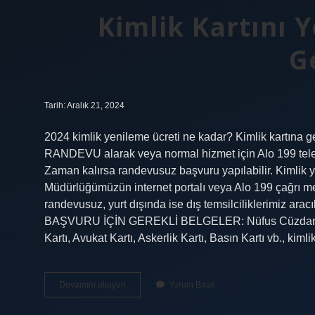
Kimlik Kartını 
G
Tarih: Aralık 21, 2024
2024 kimlik yenileme ücreti ne kadar? Kimlik kartına geç
RANDEVU alarak veya normal hizmet için Alo 199 tele
Zaman kalırsa randevusuz başvuru yapılabilir. Kimlik y
Müdürlüğümüzün internet portalı veya Alo 199 çağrı m
randevusuz, yurt dışında ise dış temsilciliklerimiz aracı
BAŞVURU İÇİN GEREKLİ BELGELER: Nüfus Cüzdanı, Ul
Kartı, Avukat Kartı, Askerlik Kartı, Basın Kartı vb., kim
Kimlik
Devamını okuyun
Yorum Bırak
Kartını
Yenilemek