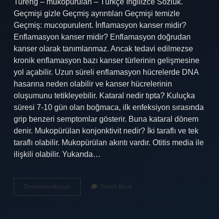
Tureng – mukopürülan – Türkçe İngilizce Sözlük.
Geçmişi gizle Geçmiş ayrıntıları Geçmişi temizle
Geçmiş: mucopurulent. İnflamasyon kanser midir?
Enflamasyon kanser midir? Enflamasyon doğrudan
kanser olarak tanımlanmaz. Ancak tedavi edilmezse
kronik enflamasyon bazı kanser türlerinin gelişmesine
yol açabilir. Uzun süreli enflamasyon hücrelerde DNA
hasarına neden olabilir ve kanser hücrelerinin
oluşumunu tetikleyebilir. Kataral nedir tıpta? Kuluçka
süresi 7-10 gün olan boğmaca, ilk enfeksiyon sırasında
grip benzeri semptomlar gösterir. Buna kataral dönem
denir. Mukopürülan konjonktivit nedir? İki taraflı ve tek
taraflı olabilir. Mukopürülan akıntı vardır. Otitis media ile
ilişkili olabilir. Yukarıda…
Mukopürülan
Devamını okuyun
Yorum Bırak
Ne
Demek
Tıp