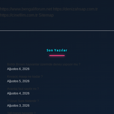
https://www.bengaliforum.net
https://denizahsap.com.tr
https://cinefilm.com.tr
Sitemap
Sidebar
Son Yazılar
Bobbi Brown hayvanlar üzerinde deney yapıyor mu ?
Ağustos 6, 2026
Kovacic maaşı ne kadar ?
Ağustos 5, 2026
Avantaj faul sayılır mı ?
Ağustos 4, 2026
7 Uzun Sure Nelerdir ?
Ağustos 3, 2026
340 hangi hesaptır ?