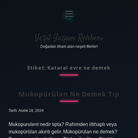
menüyü
aç
Anasayfa
Gizlilik Politikası
Yeşil Yaşam Rehberi
Doğadan ilham alan neşeli fikirler!
Yasal Uyarı
Hakkımızda
Etiket:
Kataral evre ne demek
Mukopürülan Ne Demek Tıp
Tarih: Aralık 18, 2024
Mukopurulent nedir tıpta? Rahimden iltihaplı veya
mukopürülan akıntı gelir. Mükopürülan ne demek?