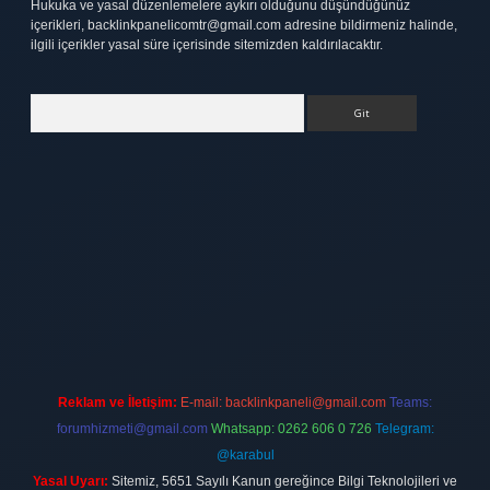
Hukuka ve yasal düzenlemelere aykırı olduğunu düşündüğünüz
içerikleri,
backlinkpanelicomtr@gmail.com
adresine bildirmeniz halinde,
ilgili içerikler yasal süre içerisinde sitemizden kaldırılacaktır.
Arama
tt.net
Reklam ve İletişim:
E-mail:
backlinkpaneli@gmail.com
Teams:
forumhizmeti@gmail.com
Whatsapp: 0262 606 0 726
Telegram:
@karabul
Yasal Uyarı:
Sitemiz, 5651 Sayılı Kanun gereğince Bilgi Teknolojileri ve