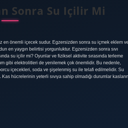
n Sonra Su Içilir Mi
z en önemli içecek sudur. Egzersizden sonra su içmek eklem v
dun en yaygın belirtisi yorgunluktur. Egzersizden sonra sıvı
da su içilir mi? Oyunlar ve fiziksel aktivite sırasında terleme
m gibi elektrolitleri de yenilemek çok önemlidir. Bu nedenle,
orcu içecekleri, soda ve şişelenmiş su ile telafi edilmelidir. Su
ir. Kas hücrelerinin yeterli sıvıya sahip olmadığı durumlar kasları