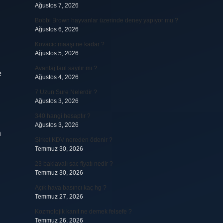
Ağustos 7, 2026
Bobbi Brown hayvanlar üzerinde deney yapıyor mu ?
Ağustos 6, 2026
Kovacic maaşı ne kadar ?
Ağustos 5, 2026
Avantaj faul sayılır mı ?
e
Ağustos 4, 2026
7 Uzun Sure Nelerdir ?
Ağustos 3, 2026
340 hangi hesaptır ?
Ağustos 3, 2026
n
Şirket KDV nereden ödenir ?
Temmuz 30, 2026
23 baklavalı sac fiyatı nedir ?
Temmuz 30, 2026
Açık hava basıncı kaç hg ?
Temmuz 27, 2026
Kozmolojik kanıt ne demek felsefe ?
Temmuz 26, 2026