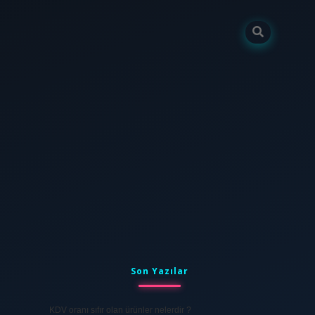
Sidebar
tulipbet
elexbett.net
Son Yazılar
KDV oranı sıfır olan ürünler nelerdir ?