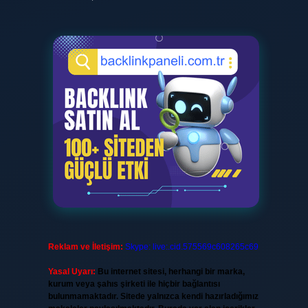
Reklam ve İletişim:
Skype: live:.cid.575569c608265c69
Yasal Uyarı:
Bu internet sitesi, herhangi bir marka,
kurum veya şahıs şirketi ile hiçbir bağlantısı
bulunmamaktadır. Sitede yalnızca kendi hazırladığımız