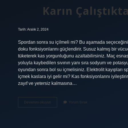
Karın Çalıştıkta
Tarih: Aralık 2, 2024
Spordan sonra su içilmeli mi? Bu aşamada seçeceğini
doku fonksiyonlarını güçlendirir. Susuz kalmış bir vücu
tüketerek kas yorgunluğunu azaltabilirsiniz. Maç esnasın
yoluyla kaybedilen sıvının yanı sıra sodyum ve potasyu
oyundan sonra bol su içmelisiniz. Elektrolit kayıpları sp
içmek kaslara iyi gelir mi? Kas fonksiyonlarını iyileştir
zayıf ve yetersiz kalmasına…
Karın
Devamını okuyun
Yorum Bırak
Çalıştıktan
Sonra
Su
Içilir
Mi