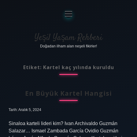
menüyü
aç
Anasayfa
Gizlilik Politikası
Yeşil Yaşam Rehberi
Doğadan ilham alan neşeli fikirler!
Yasal Uyarı
Hakkımızda
Etiket:
Kartel kaç yılında kuruldu
En Büyük Kartel Hangisi
Tarih: Aralık 5, 2024
Sinaloa karteli lideri kim? Ivan Archivaldo Guzmán
Salazar… Ismael Zambada García Ovidio Guzmán