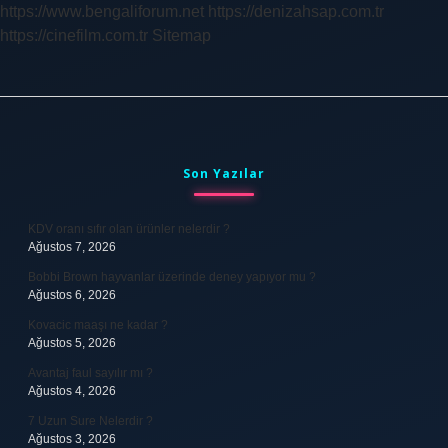
https://www.bengaliforum.net
https://denizahsap.com.tr
https://cinefilm.com.tr
Sitemap
Sidebar
Son Yazılar
KDV oranı sıfır olan ürünler nelerdir ?
Ağustos 7, 2026
Bobbi Brown hayvanlar üzerinde deney yapıyor mu ?
Ağustos 6, 2026
Kovacic maaşı ne kadar ?
Ağustos 5, 2026
Avantaj faul sayılır mı ?
Ağustos 4, 2026
7 Uzun Sure Nelerdir ?
Ağustos 3, 2026