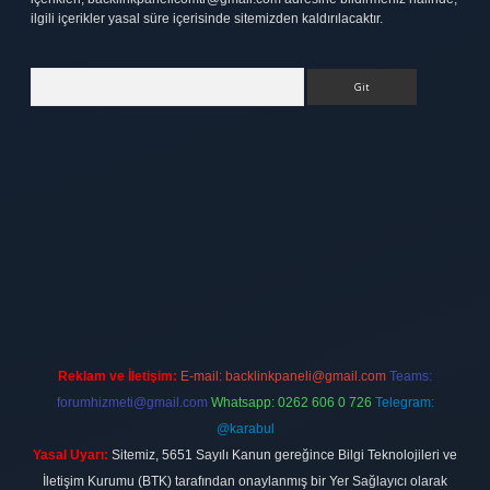
ilgili içerikler yasal süre içerisinde sitemizden kaldırılacaktır.
Arama
tt.net
Reklam ve İletişim:
E-mail:
backlinkpaneli@gmail.com
Teams:
forumhizmeti@gmail.com
Whatsapp: 0262 606 0 726
Telegram:
@karabul
Yasal Uyarı:
Sitemiz, 5651 Sayılı Kanun gereğince Bilgi Teknolojileri ve
İletişim Kurumu (BTK) tarafından onaylanmış bir Yer Sağlayıcı olarak