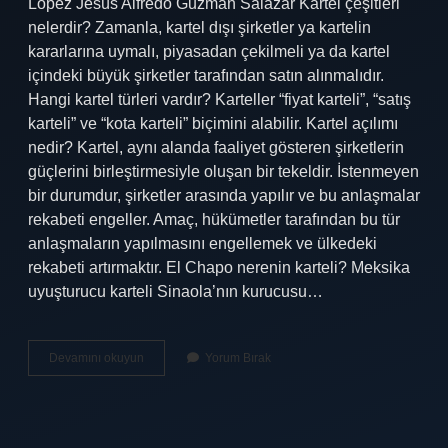
López Jesús Alfredo Guzmán Salazar Kartel çeşitleri
nelerdir? Zamanla, kartel dışı şirketler ya kartelin
kararlarına uymalı, piyasadan çekilmeli ya da kartel
içindeki büyük şirketler tarafından satın alınmalıdır.
Hangi kartel türleri vardır? Karteller “fiyat karteli”, “satış
karteli” ve “kota karteli” biçimini alabilir. Kartel açılımı
nedir? Kartel, aynı alanda faaliyet gösteren şirketlerin
güçlerini birleştirmesiyle oluşan bir tekeldir. İstenmeyen
bir durumdur, şirketler arasında yapılır ve bu anlaşmalar
rekabeti engeller. Amaç, hükümetler tarafından bu tür
anlaşmaların yapılmasını engellemek ve ülkedeki
rekabeti artırmaktır. El Chapo nerenin karteli? Meksika
uyuşturucu karteli Sinaola’nın kurucusu…
En
Devamını okuyun
Yorum Bırak
Büyük
Kartel
Hangisi