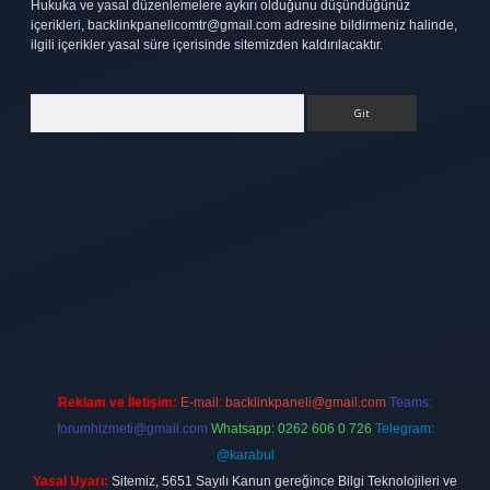
Hukuka ve yasal düzenlemelere aykırı olduğunu düşündüğünüz
içerikleri,
backlinkpanelicomtr@gmail.com
adresine bildirmeniz halinde,
ilgili içerikler yasal süre içerisinde sitemizden kaldırılacaktır.
Arama
ett.net
Reklam ve İletişim:
E-mail:
backlinkpaneli@gmail.com
Teams:
forumhizmeti@gmail.com
Whatsapp: 0262 606 0 726
Telegram:
@karabul
Yasal Uyarı:
Sitemiz, 5651 Sayılı Kanun gereğince Bilgi Teknolojileri ve