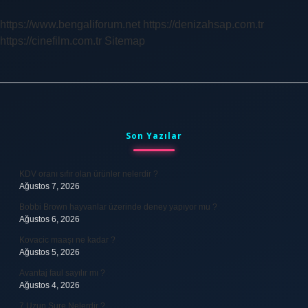
Sever
https://www.bengaliforum.net
https://denizahsap.com.tr
https://cinefilm.com.tr
Sitemap
Sidebar
Son Yazılar
KDV oranı sıfır olan ürünler nelerdir ?
Ağustos 7, 2026
Bobbi Brown hayvanlar üzerinde deney yapıyor mu ?
Ağustos 6, 2026
Kovacic maaşı ne kadar ?
Ağustos 5, 2026
Avantaj faul sayılır mı ?
Ağustos 4, 2026
7 Uzun Sure Nelerdir ?