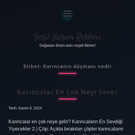
menüyü
aç
Anasayfa
Gizlilik Politikası
Yeşil Yaşam Rehberi
Doğadan ilham alan neşeli fikirler!
Yasal Uyarı
Hakkımızda
Etiket:
Karıncanın düşmanı nedir
Karıncalar En Çok Neyi Sever
Tarih: Kasım 9, 2024
Karıncalar en çok neye gelir? Karıncaların En Sevdiği
Yiyecekler 2.) Çöp: Açıkta bırakılan çöpler karıncaların