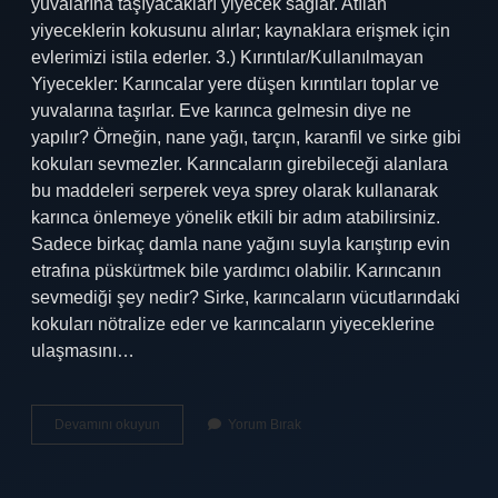
yuvalarına taşıyacakları yiyecek sağlar. Atılan
yiyeceklerin kokusunu alırlar; kaynaklara erişmek için
evlerimizi istila ederler. 3.) Kırıntılar/Kullanılmayan
Yiyecekler: Karıncalar yere düşen kırıntıları toplar ve
yuvalarına taşırlar. Eve karınca gelmesin diye ne
yapılır? Örneğin, nane yağı, tarçın, karanfil ve sirke gibi
kokuları sevmezler. Karıncaların girebileceği alanlara
bu maddeleri serperek veya sprey olarak kullanarak
karınca önlemeye yönelik etkili bir adım atabilirsiniz.
Sadece birkaç damla nane yağını suyla karıştırıp evin
etrafına püskürtmek bile yardımcı olabilir. Karıncanın
sevmediği şey nedir? Sirke, karıncaların vücutlarındaki
kokuları nötralize eder ve karıncaların yiyeceklerine
ulaşmasını…
Karıncalar
Devamını okuyun
Yorum Bırak
En
Çok
Neyi