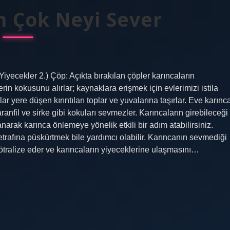
n Çok Neyi Sever
iyecekler 2.) Çöp: Açıkta bırakılan çöpler karıncaların
rin kokusunu alırlar; kaynaklara erişmek için evlerimizi istila
ar yere düşen kırıntıları toplar ve yuvalarına taşırlar. Eve karınc
ranfil ve sirke gibi kokuları sevmezler. Karıncaların girebileceği
arak karınca önlemeye yönelik etkili bir adım atabilirsiniz.
etrafına püskürtmek bile yardımcı olabilir. Karıncanın sevmediği
nötralize eder ve karıncaların yiyeceklerine ulaşmasını…