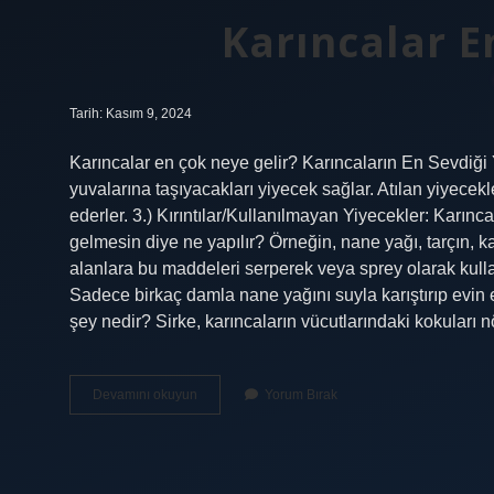
Karıncalar E
Tarih: Kasım 9, 2024
Karıncalar en çok neye gelir? Karıncaların En Sevdiği Y
yuvalarına taşıyacakları yiyecek sağlar. Atılan yiyecekle
ederler. 3.) Kırıntılar/Kullanılmayan Yiyecekler: Karıncal
gelmesin diye ne yapılır? Örneğin, nane yağı, tarçın, ka
alanlara bu maddeleri serperek veya sprey olarak kullan
Sadece birkaç damla nane yağını suyla karıştırıp evin 
şey nedir? Sirke, karıncaların vücutlarındaki kokuları 
Karıncalar
Devamını okuyun
Yorum Bırak
En
Çok
Neyi
Sever