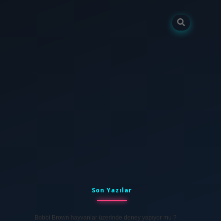
Sidebar
tulipbet
elexbett.net
Son Yazılar
Bobbi Brown hayvanlar üzerinde deney yapıyor mu ?