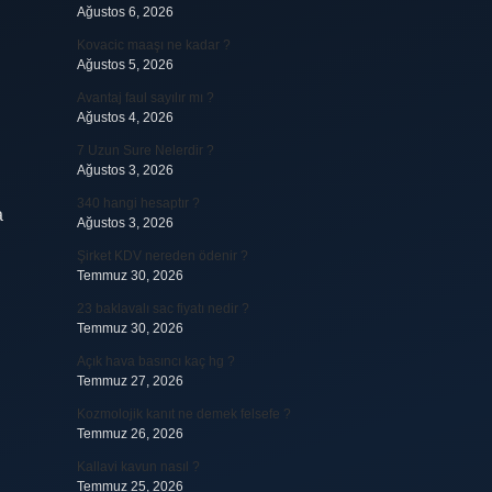
Ağustos 6, 2026
Kovacic maaşı ne kadar ?
Ağustos 5, 2026
Avantaj faul sayılır mı ?
Ağustos 4, 2026
7 Uzun Sure Nelerdir ?
Ağustos 3, 2026
340 hangi hesaptır ?
a
Ağustos 3, 2026
Şirket KDV nereden ödenir ?
Temmuz 30, 2026
23 baklavalı sac fiyatı nedir ?
Temmuz 30, 2026
Açık hava basıncı kaç hg ?
Temmuz 27, 2026
Kozmolojik kanıt ne demek felsefe ?
Temmuz 26, 2026
Kallavi kavun nasıl ?
Temmuz 25, 2026