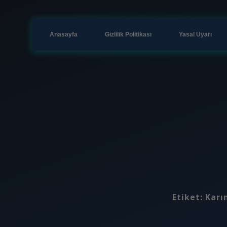
Anasayfa
Gizlilik Politikası
Yasal Uyarı
Etiket:
Karın