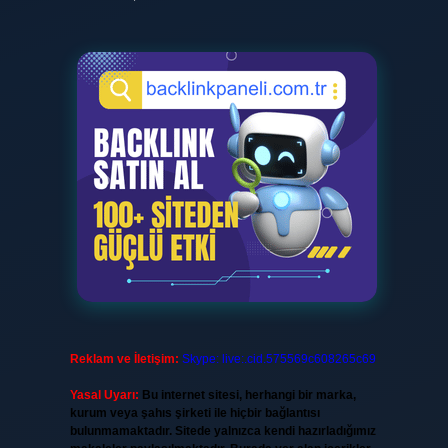
Reklam ve İletişim:
Skype: live:.cid.575569c608265c69
Yasal Uyarı:
Bu internet sitesi, herhangi bir marka,
kurum veya şahıs şirketi ile hiçbir bağlantısı
bulunmamaktadır. Sitede yalnızca kendi hazırladığımız