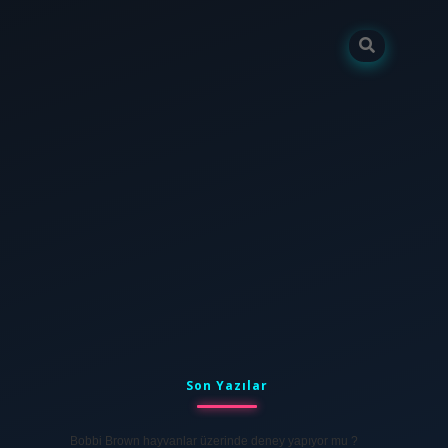
Sidebar
tulipbet
elexbett.ne
Son Yazılar
Bobbi Brown hayvanlar üzerinde deney yapıyor mu ?