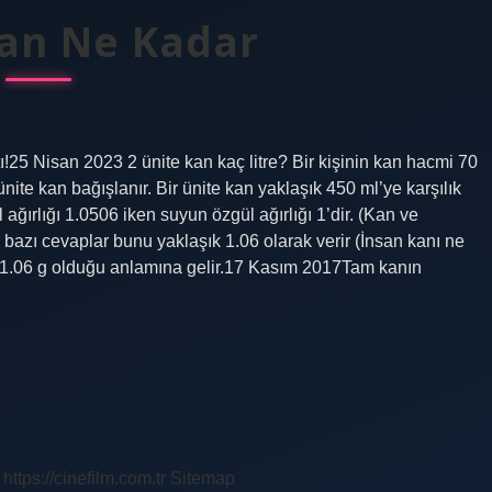
Kan Ne Kadar
tı!25 Nisan 2023 2 ünite kan kaç litre? Bir kişinin kan hacmi 70
 ünite kan bağışlanır. Bir ünite kan yaklaşık 450 ml’ye karşılık
ağırlığı 1.0506 iken suyun özgül ağırlığı 1’dir. (Kan ve
 bazı cevaplar bunu yaklaşık 1.06 olarak verir (İnsan kanı ne
 – 1.06 g olduğu anlamına gelir.17 Kasım 2017Tam kanın
https://cinefilm.com.tr
Sitemap