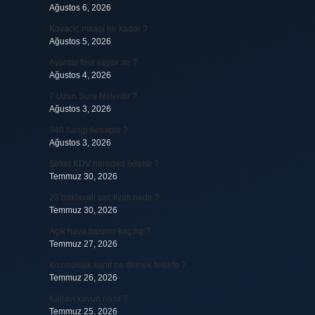
Ağustos 6, 2026
Kovacic maaşı ne kadar ?
Ağustos 5, 2026
Avantaj faul sayılır mı ?
Ağustos 4, 2026
7 Uzun Sure Nelerdir ?
Ağustos 3, 2026
340 hangi hesaptır ?
Ağustos 3, 2026
Şirket KDV nereden ödenir ?
Temmuz 30, 2026
23 baklavalı sac fiyatı nedir ?
Temmuz 30, 2026
Açık hava basıncı kaç hg ?
Temmuz 27, 2026
Kozmolojik kanıt ne demek felsefe ?
Temmuz 26, 2026
Kallavi kavun nasıl ?
Temmuz 25, 2026