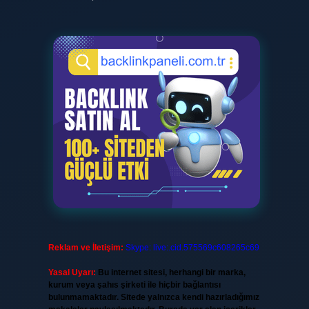
Reklam ve İletişim:
Skype: live:.cid.575569c608265c69
Yasal Uyarı:
Bu internet sitesi, herhangi bir marka,
kurum veya şahıs şirketi ile hiçbir bağlantısı
bulunmamaktadır. Sitede yalnızca kendi hazırladığımız