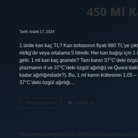
450 Ml 
Tarih: Aralık 17, 2024
1 ünite kan kaç TL? Kan torbasının fiyatı 980 TL’ye çık
ml/kg’dır veya ortalama 5 litredir. Her kan bağışı için 1
gelir. 1 ml kan kaç gramdır? Tam kanın 37°C’deki özgül 
plazmanın 4 ve 37°C’deki özgül ağırlığı) ve Quora’daki
kadar ağırlığındadır?). Bu, 1 ml kanın kütlesinin 1.05
37°C’deki özgül ağırlığı…
450
Devamını okuyun
Yorum Bırak
Ml
Kan
Ne
Kadar
https://www.bengaliforum.net
https://denizahsap.com.tr