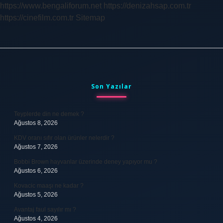
https://www.bengaliforum.net
https://denizahsap.com.tr
https://cinefilm.com.tr
Sitemap
Sidebar
Son Yazılar
Teyplerde din ne demek ?
Ağustos 8, 2026
KDV oranı sıfır olan ürünler nelerdir ?
Ağustos 7, 2026
Bobbi Brown hayvanlar üzerinde deney yapıyor mu ?
Ağustos 6, 2026
Kovacic maaşı ne kadar ?
Ağustos 5, 2026
Avantaj faul sayılır mı ?
Ağustos 4, 2026