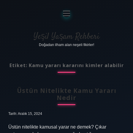
menüyü
aç
Anasayfa
Gizlilik Politikası
Yeşil Yaşam Rehberi
Doğadan ilham alan neşeli fikirler!
Yasal Uyarı
Hakkımızda
Etiket:
Kamu yararı kararını kimler alabilir
Üstün Nitelikte Kamu Yararı
Nedir
Tarih: Aralık 15, 2024
Üstün nitelikte kamusal yarar ne demek? Çıkar