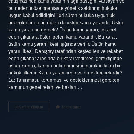
çatışmasında kamu yararının ağır bastığını varsayan ve
bu nedenle özel menfaate yönelik saldırının hukuka
uygun kabul edildiğini ileri süren hukuka uygunluk
nedenlerinden bir diğeri de üstün kamu yararıdır. Üstün
kamu yararı ne demek? Üstün kamu yararı, rekabet
eden çıkarlara üstün gelen kamu yararıdır. Bu karar,
üstün kamu yararı ilkesi ışığında verilir. Üstün kamu
yararı ilkesi, Danıştay tarafından keşfedilen ve rekabet
eden çıkarlar arasında bir karar verilmesi gerektiğinde
üstün kamu çıkarının belirlenmesini mümkün kılan bir
hukuki ilkedir. Kamu yararı nedir ve örnekleri nelerdir?
1a: Tanınması, korunması ve desteklenmesi gereken
kamunun genel refahı ve hakları.…
Üstün
Devamını okuyun
Yorum Bırak
Nitelikte
Kamu
Yararı
Nedir