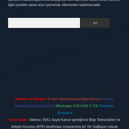
ilgili içerikler yasal süre içerisinde sitemizden kaldırılacaktır.
Arama
ett.net
Reklam ve İletişim:
E-mail:
backlinkpaneli@gmail.com
Teams:
forumhizmeti@gmail.com
Whatsapp: 0262 606 0 726
Telegram:
@karabul
Yasal Uyarı:
Sitemiz, 5651 Sayılı Kanun gereğince Bilgi Teknolojileri ve
İletişim Kurumu (BTK) tarafından onaylanmış bir Yer Sağlayıcı olarak