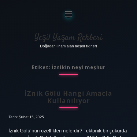
menüyü
aç
Anasayfa
Gizlilik Politikası
Yeşil Yaşam Rehberi
Doğadan ilham alan neşeli fikirler!
Yasal Uyarı
Hakkımızda
Etiket:
İznikin neyi meşhur
İZnik Gölü Hangi Amaçla
Kullanılıyor
Tarih: Şubat 15, 2025
İznik Gölü’nün özellikleri nelerdir? Tektonik bir çukurda