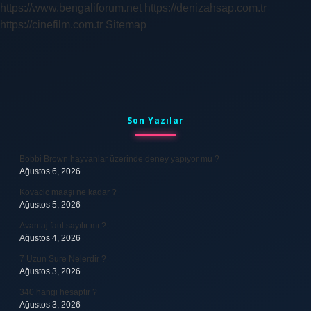
https://www.bengaliforum.net
https://denizahsap.com.tr
https://cinefilm.com.tr
Sitemap
Sidebar
Son Yazılar
Bobbi Brown hayvanlar üzerinde deney yapıyor mu ?
Ağustos 6, 2026
Kovacic maaşı ne kadar ?
Ağustos 5, 2026
Avantaj faul sayılır mı ?
Ağustos 4, 2026
7 Uzun Sure Nelerdir ?
Ağustos 3, 2026
340 hangi hesaptır ?
Ağustos 3, 2026