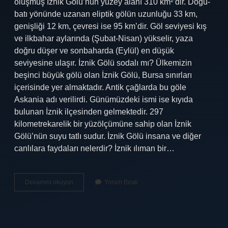
oluşmuş İznik Gölü’nün yüzey alanı 310 km²’dir. Doğu-
batı yönünde uzanan eliptik gölün uzunluğu 33 km,
genişliği 12 km, çevresi ise 95 km’dir. Göl seviyesi kış
ve ilkbahar aylarında (Şubat-Nisan) yükselir, yaza
doğru düşer ve sonbaharda (Eylül) en düşük
seviyesine ulaşır. İznik Gölü sodalı mı? Ülkemizin
beşinci büyük gölü olan İznik Gölü, Bursa sınırları
içerisinde yer almaktadır. Antik çağlarda bu göle
Askania adı verilirdi. Günümüzdeki ismi ise kıyıda
bulunan İznik ilçesinden gelmektedir. 297
kilometrekarelik bir yüzölçümüne sahip olan İznik
Gölü’nün suyu tatlı sudur. İznik Gölü insana ve diğer
canlılara faydaları nelerdir? İznik ılıman bir…
İZnik
Devamını okuyun
Yorum Bırak
Gölü
Hangi
Amaçla
Kullanılıyor