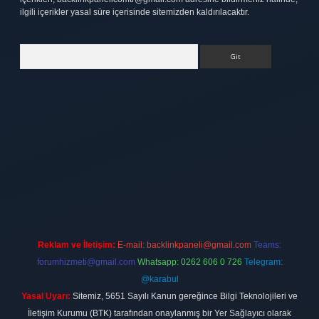
ilgili içerikler yasal süre içerisinde sitemizden kaldırılacaktır.
Arama
tt.net
Reklam ve İletişim:
E-mail:
backlinkpaneli@gmail.com
Teams:
forumhizmeti@gmail.com
Whatsapp: 0262 606 0 726
Telegram:
@karabul
Yasal Uyarı:
Sitemiz, 5651 Sayılı Kanun gereğince Bilgi Teknolojileri ve
İletişim Kurumu (BTK) tarafından onaylanmış bir Yer Sağlayıcı olarak