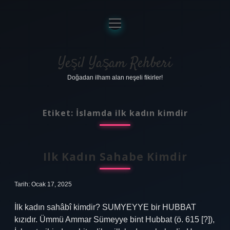
menüyü
aç
Anasayfa
Gizlilik Politikası
Yeşil Yaşam Rehberi
Doğadan ilham alan neşeli fikirler!
Yasal Uyarı
Hakkımızda
Etiket:
İslamda ilk kadın kimdir
Ilk Kadın Sahabe Kimdir
Tarih: Ocak 17, 2025
İlk kadın sahâbî kimdir? SUMYEYYE bir HUBBAT
kızıdır. Ümmü Ammar Sümeyye bint Hubbat (ö. 615 [?]),