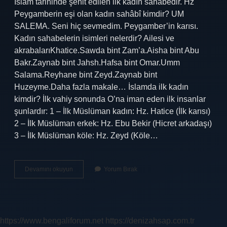
İslam tarihinde şehit edilen ilk kadın sahabedir. Hz
Peygamberin eşi olan kadın sahâbî kimdir? UM
SALEMA. Seni hiç sevmedim. Peygamber’in karısı.
Kadın sahabelerin isimleri nelerdir? Ailesi ve
akrabalarıKhatice.Sawda bint Zam’a.Aisha bint Abu
Bakr.Zaynab bint Jahsh.Hafsa bint Omar.Umm
Salama.Reyhane bint Zeyd.Zaynab bint
Huzeyme.Daha fazla makale… İslamda ilk kadın
kimdir? İlk vahiy sonunda O’na iman eden ilk insanlar
şunlardır: 1 – İlk Müslüman kadın: Hz. Hatice (İlk karısı)
2 – İlk Müslüman erkek: Hz. Ebu Bekir (Hicret arkadaşı)
3 – İlk Müslüman köle: Hz. Zeyd (Köle…
Ilk
Devamını okuyun
Yorum Bırak
Kadın
Sahabe
Kimdir
https://www.bengaliforum.net
https://denizahsap.com.tr