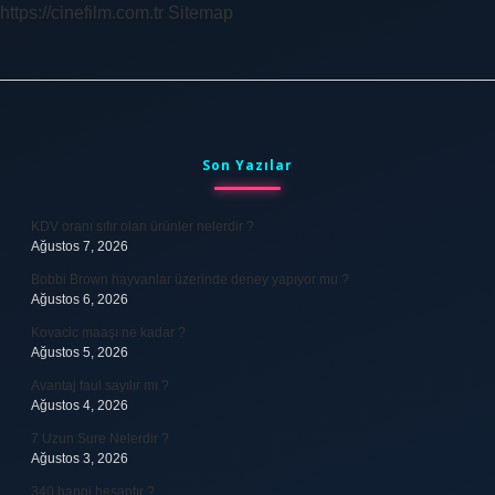
https://cinefilm.com.tr
Sitemap
Sidebar
Son Yazılar
KDV oranı sıfır olan ürünler nelerdir ?
Ağustos 7, 2026
Bobbi Brown hayvanlar üzerinde deney yapıyor mu ?
Ağustos 6, 2026
Kovacic maaşı ne kadar ?
Ağustos 5, 2026
Avantaj faul sayılır mı ?
Ağustos 4, 2026
7 Uzun Sure Nelerdir ?
Ağustos 3, 2026
340 hangi hesaptır ?