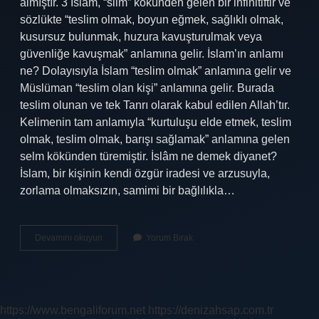
almıştır. 3 İslam, “silm” kökünden gelen bir infinitiftir ve
sözlükte “teslim olmak, boyun eğmek, sağlıklı olmak,
kusursuz bulunmak, huzura kavuşturulmak veya
güvenliğe kavuşmak” anlamına gelir. İslam’ın anlamı
ne? Dolayısıyla İslam “teslim olmak” anlamına gelir ve
Müslüman “teslim olan kişi” anlamına gelir. Burada
teslim olunan ve tek Tanrı olarak kabul edilen Allah’tır.
Kelimenin tam anlamıyla “kurtuluşu elde etmek, teslim
olmak, teslim olmak, barışı sağlamak” anlamına gelen
selm kökünden türemiştir. İslâm ne demek diyanet?
İslam, bir kişinin kendi özgür iradesi ve arzusuyla,
zorlama olmaksızın, samimi bir bağlılıkla…
Islam
Devamını okuyun
Yorum Bırak
Yapmak
Ne
Demek
https://www.bengaliforum.net
https://denizahsap.com.tr