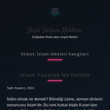
menüyü
aç
Anasayfa
Gizlilik Politikası
Yeşil Yaşam Rehberi
Doğadan ilham alan neşeli fikirler!
Yasal Uyarı
Hakkımızda
Etiket:
İslam ülkeleri hangileri
Islam Yapmak Ne Demek
Tarih: Kasım 1, 2024
İslâm olmak ne demek? Bilindiği üzere, semavi dinlerin
sonuncusu İslam’dır. Bu ismi kutsal kitabı Kuran’dan