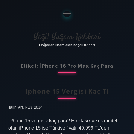
menüyü
aç
Anasayfa
Gizlilik Politikası
Yeşil Yaşam Rehberi
Doğadan ilham alan neşeli fikirler!
Yasal Uyarı
Hakkımızda
Etiket:
İPhone 16 Pro Max Kaç Para
Iphone 15 Vergisi Kaç Tl
Tarih: Aralık 13, 2024
İPhone 15 vergisiz kaç para? En klasik ve ilk model
olan iPhone 15 ise Türkiye fiyatı: 49.999 TL’den