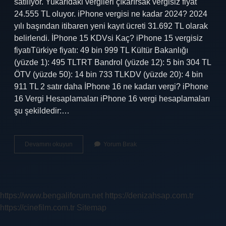
satılıyor. Yukarıdaki vergileri çıkarırsak vergisiz fiyat
24.555 TL oluyor. iPhone vergisi ne kadar 2024? 2024
yılı başından itibaren yeni kayıt ücreti 31.692 TL olarak
belirlendi. İPhone 15 KDVsi Kaç? iPhone 15 vergisiz
fiyatıTürkiye fiyatı: 49 bin 999 TL Kültür Bakanlığı
(yüzde 1): 495 TLTRT Bandrol (yüzde 12): 5 bin 304 TL
ÖTV (yüzde 50): 14 bin 733 TLKDV (yüzde 20): 4 bin
911 TL 2 satır daha İPhone 16 ne kadarı vergi? iPhone
16 Vergi Hesaplamaları iPhone 16 vergi hesaplamaları
şu şekildedir:…
Iphone
Devamını okuyun
Yorum Bırak
15
Vergisi
Kaç
Tl
https://www.bengaliforum.net
https://denizahsap.com.tr
https://cinefilm.com.tr
Sitemap