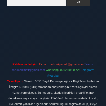
tt.net
Reklam ve İletişim:
E-mail:
backlinkpaneli@gmail.com
Teams:
forumhizmeti@gmail.com
Whatsapp: 0262 606 0 726
Telegram:
@karabul
Yasal Uyarı:
Sitemiz, 5651 Sayılı Kanun gereğince Bilgi Teknolojileri ve
İletişim Kurumu (BTK) tarafından onaylanmış bir Yer Sağlayıcı olarak
hizmet vermektedir. Bu nedenle, sitedeki içerikleri proaktif olarak
denetleme veya araştırma yükümlülüğümüz bulunmamaktadır. Ancak,
üyelerimiz yazdıkları içeriklerin sorumluluğunu taşımakta olup, siteye