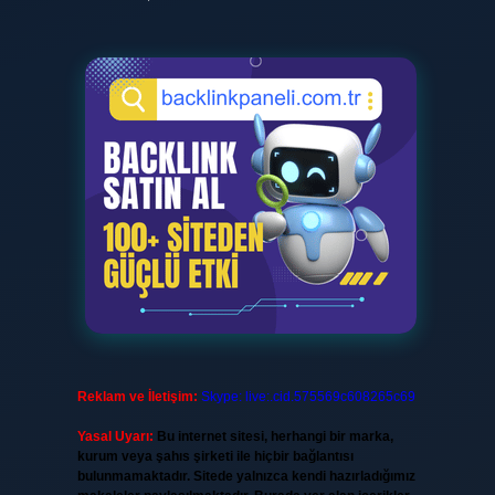
Reklam ve İletişim:
Skype: live:.cid.575569c608265c69
Yasal Uyarı:
Bu internet sitesi, herhangi bir marka,
kurum veya şahıs şirketi ile hiçbir bağlantısı
bulunmamaktadır. Sitede yalnızca kendi hazırladığımız