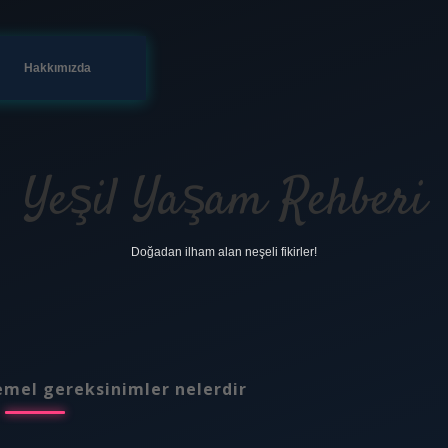
Hakkımızda
Yeşil Yaşam Rehberi
Doğadan ilham alan neşeli fikirler!
emel gereksinimler nelerdir