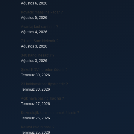
Ağustos 6, 2026
Kovacic maaşı ne kadar ?
Ağustos 5, 2026
Avantaj faul sayılır mı ?
Ağustos 4, 2026
7 Uzun Sure Nelerdir ?
Ağustos 3, 2026
340 hangi hesaptır ?
Ağustos 3, 2026
Şirket KDV nereden ödenir ?
Temmuz 30, 2026
23 baklavalı sac fiyatı nedir ?
Temmuz 30, 2026
Açık hava basıncı kaç hg ?
Temmuz 27, 2026
Kozmolojik kanıt ne demek felsefe ?
Temmuz 26, 2026
Kallavi kavun nasıl ?
Temmuz 25, 2026