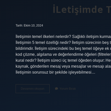
İLetişimde 
Tarih: Ekim 10, 2024
İletişimin temel ilkeleri nelerdir? Sağlıklı iletişim kurm
İletişimin 5 temel özelliği nedir? İletişim sürecinin beş
bildirimdir. İletişim sürecindeki bu beş temel öğeye ek 
kod çözme, algılama ve değerlendirme öğeleri (filtreler) 
kural nedir? İletişim süreci üç temel öğeden oluşur: H
kaynak, gönderilen mesaj veya mesajlar ve mesajı alan 
İletişimin sorunsuz bir şekilde işleyebilmesi…
İLetişimde
Devamını okuyun
Yorum Bırak
Temel
Ilke
Nedir