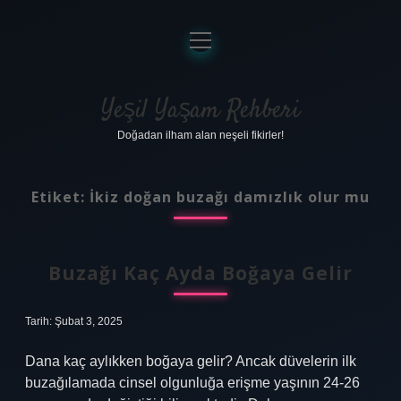
menüyü
aç
Anasayfa
Gizlilik Politikası
Yeşil Yaşam Rehberi
Doğadan ilham alan neşeli fikirler!
Yasal Uyarı
Hakkımızda
Etiket:
İkiz doğan buzağı damızlık olur mu
Buzağı Kaç Ayda Boğaya Gelir
Tarih: Şubat 3, 2025
Dana kaç aylıkken boğaya gelir? Ancak düvelerin ilk
buzağılamada cinsel olgunluğa erişme yaşının 24-26