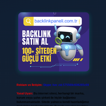
Reklam ve İletişim:
Skype: live:.cid.575569c608265c69
Yasal Uyarı:
Bu internet sitesi, herhangi bir marka,
kurum veya şahıs şirketi ile hiçbir bağlantısı
bulunmamaktadır. Sitede yalnızca kendi hazırladığımız