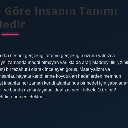
ye Göre Insanın Tanımı
Nedir
mda) nesnel gerçekliği arar ve gerçekliğin özünü yalnızca
aynı zamanda maddi olmayan varlıkta da arar; Maddeyi fikir, zihi
) bir tezahürü olarak inceleyen görüş. Materyalizm ve
st insanlar, hayatta kendilerine koydukları hedeflerden memnun
st insanlar her zaman kendi alanlarında bir hedef için çabalarlar
er ve bunda uzmanlaşırlar. İdealizm nedir felsefe 10. sınıf?
lirtir; onun entelektüel,…