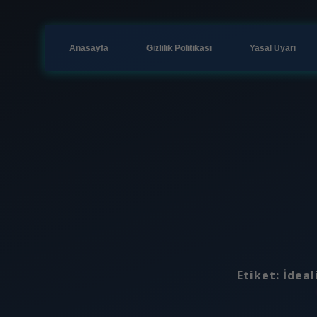
Anasayfa
Gizlilik Politikası
Yasal Uyarı
Etiket:
İdeal