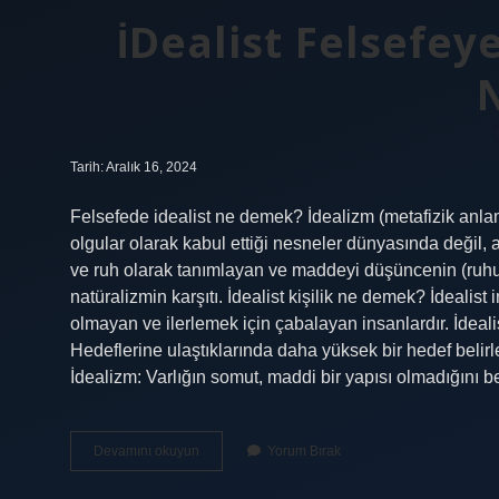
İDealist Felsefe
Tarih: Aralık 16, 2024
Felsefede idealist ne demek? İdealizm (metafizik anla
olgular olarak kabul ettiği nesneler dünyasında değil, 
ve ruh olarak tanımlayan ve maddeyi düşüncenin (ruhun
natüralizmin karşıtı. İdealist kişilik ne demek? İdeali
olmayan ve ilerlemek için çabalayan insanlardır. İdeali
Hedeflerine ulaştıklarında daha yüksek bir hedef belirl
İdealizm: Varlığın somut, maddi bir yapısı olmadığını be
İDealist
Devamını okuyun
Yorum Bırak
Felsefeye
Göre