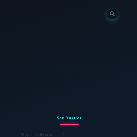
Sidebar
tulipbet
elexbett.net
Son Yazılar
Teyplerde din ne demek ?