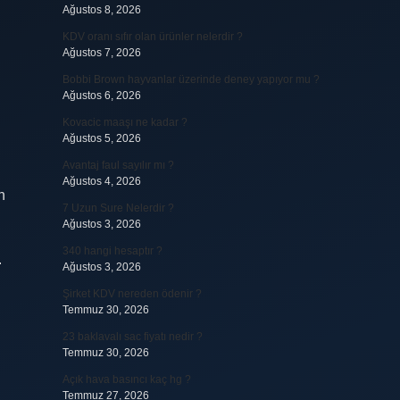
Ağustos 8, 2026
KDV oranı sıfır olan ürünler nelerdir ?
Ağustos 7, 2026
Bobbi Brown hayvanlar üzerinde deney yapıyor mu ?
Ağustos 6, 2026
Kovacic maaşı ne kadar ?
Ağustos 5, 2026
Avantaj faul sayılır mı ?
Ağustos 4, 2026
n
7 Uzun Sure Nelerdir ?
Ağustos 3, 2026
340 hangi hesaptır ?
.
Ağustos 3, 2026
Şirket KDV nereden ödenir ?
Temmuz 30, 2026
23 baklavalı sac fiyatı nedir ?
Temmuz 30, 2026
Açık hava basıncı kaç hg ?
Temmuz 27, 2026