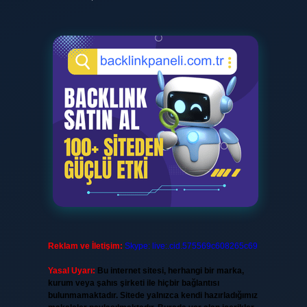
Reklam ve İletişim:
Skype: live:.cid.575569c608265c69
Yasal Uyarı:
Bu internet sitesi, herhangi bir marka,
kurum veya şahıs şirketi ile hiçbir bağlantısı
bulunmamaktadır. Sitede yalnızca kendi hazırladığımız