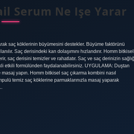
il Serum Ne Işe Yarar
rarak saç köklerinin büyümesini destekler. Büyüme faktörünü
llanılır. Saç derisindeki kan dolaşımını hızlandırır. Homm bitkisel
r, saç derisini temizler ve rahatlatır. Saç ve saç derinizin sağlığ
kli etkili formülünden faydalanabilirsiniz. UYGULAMA: Duştan
e masaj yapın. Homm bitkisel saç çıkarma kombini nasıl
mpulü temiz saç köklerine parmaklarınızla masaj yaparak
ı…