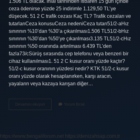
1.506 TL olacak. İhlal tarihinden itibaren 15 gün içinde
ceza ödenirse yüzde 25 indirimle 1.129,50 TL’ye
düşecek. 51 2 C trafik cezası Kaç TL? Trafik cezaları ve
tutarlarıCeza konusuCeza nedeniCeza tutarı51/2-aHız
sınırının %10’dan %30’a çıkarılması1.506 TL51/2-bHız
sınırının %30’dan %50’ye çıkarılması3.135 TL51/2-cHız
sınırının %50 oranında artırılması 6.439 TL’den
fazla73/cSürüş sırasında cep telefonu veya benzeri bir
cihaz kullanılması1. 51 2 C kusur oranı yüzde kaçtır?
51/2-c kusur oranının yüzdesi nedir? KTK 51/2-c kusur
oranı yüzde olarak hesaplanırken, karşı aracın,
yayaların veya kazaya karışan diğer…
51
Devamını okuyun
Yorum Bırak
2
C
Trafik
Cezası
Ne
https://www.bengaliforum.net
https://denizahsap.com.tr
Kadar