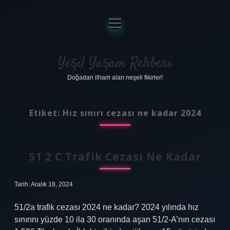
menüyü
aç
Anasayfa
Gizlilik Politikası
Yeşil Yaşam Rehberi
Doğadan ilham alan neşeli fikirler!
Yasal Uyarı
Hakkımızda
Etiket:
Hız sınırı cezası ne kadar 2024
51 2 C Trafik Cezası Ne Kadar
Tarih: Aralık 18, 2024
51/2a trafik cezası 2024 ne kadar? 2024 yılında hız
sınırını yüzde 10 ila 30 oranında aşan 51/2-A’nın cezası