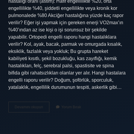
hastalığı oranı (astım): Hafif engellilikte %20, orta
engellilikte %40, şiddetli engellilikte veya kronik kor
pulmonalede %80 Akciğer hastalığına yüzde kaç rapor
verilir? Eğer işi yapmak için gereken enerji VO2max’ın
%40’ından az ise kişi o işi sorunsuz bir şekilde
yapabilir. Ortopedi engelli raporu hangi hastalıklara
verilir? Kol, ayak, bacak, parmak ve omurgada kısalık,
eksiklik, fazlalık veya yokluk; Bu grupta hareket
kabiliyeti kısıtlı, şekil bozukluğu, kas zayıflığı, kemik
hastalıkları, felç, serebral palsi, spastisite ve spina
bifida gibi rahatsızlıkları olanlar yer alır. Hangi hastalara
engelli raporu verilir? Doğum, şoförlük, sporculuk,
yatalaklık, engellilik durumunun tespiti, askerlik gibi…
Bronşektazi
Devamını okuyun
Yorum Bırak
Hastaları
Yüzde
Kaç
Rapor
Alır