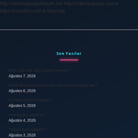
https://www.bengaliforum.net
https://denizahsap.com.tr
https://cinefilm.com.tr
Sitemap
Sidebar
Son Yazılar
KDV oranı sıfır olan ürünler nelerdir ?
Ağustos 7, 2026
Bobbi Brown hayvanlar üzerinde deney yapıyor mu ?
Ağustos 6, 2026
Kovacic maaşı ne kadar ?
Ağustos 5, 2026
Avantaj faul sayılır mı ?
Ağustos 4, 2026
7 Uzun Sure Nelerdir ?
Ağustos 3, 2026