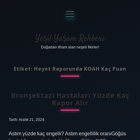
menüyü
aç
Anasayfa
Gizlilik Politikası
Yeşil Yaşam Rehberi
Doğadan ilham alan neşeli fikirler!
Yasal Uyarı
Hakkımızda
Etiket:
Heyet Raporunda KOAH Kaç Puan
Bronşektazi Hastaları Yüzde Kaç
Rapor Alır
Tarih: Aralık 21, 2024
Astım yüzde kaç engelli? Astım engellilik oranıGöğüs