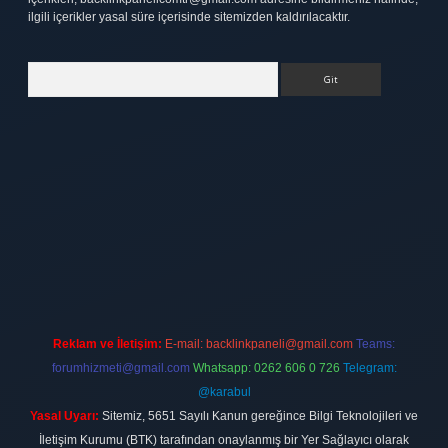
ilgili içerikler yasal süre içerisinde sitemizden kaldırılacaktır.
Arama
tt.net
Reklam ve İletişim:
E-mail:
backlinkpaneli@gmail.com
Teams:
forumhizmeti@gmail.com
Whatsapp: 0262 606 0 726
Telegram:
@karabul
Yasal Uyarı:
Sitemiz, 5651 Sayılı Kanun gereğince Bilgi Teknolojileri ve
İletişim Kurumu (BTK) tarafından onaylanmış bir Yer Sağlayıcı olarak