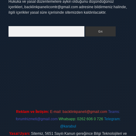
Hukuka ve yasal düzenlemelere aykırı olduğunu düşündüğünüz
içerikleri,
backlinkpanelicomtr@gmail.com
adresine bildirmeniz halinde,
ilgili içerikler yasal süre içerisinde sitemizden kaldırılacaktır.
Arama
tt.net
Reklam ve İletişim:
E-mail:
backlinkpaneli@gmail.com
Teams:
forumhizmeti@gmail.com
Whatsapp: 0262 606 0 726
Telegram:
@karabul
Yasal Uyarı:
Sitemiz, 5651 Sayılı Kanun gereğince Bilgi Teknolojileri ve