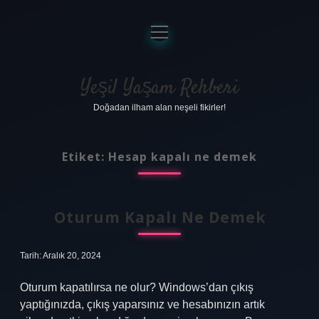
menüyü
aç
Anasayfa
Gizlilik Politikası
Yeşil Yaşam Rehberi
Doğadan ilham alan neşeli fikirler!
Yasal Uyarı
Hakkımızda
Etiket:
Hesap kapalı ne demek
Oturum Kapalı Ne Demek
Tarih: Aralık 20, 2024
Oturum kapatılırsa ne olur? Windows’dan çıkış
yaptığınızda, çıkış yaparsınız ve hesabınızın artık