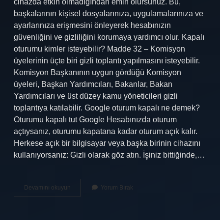
cihazda etkin olmadığından emin olursunuz. Bu,
başkalarının kişisel dosyalarınıza, uygulamalarınıza ve
ayarlarınıza erişmesini önleyerek hesabınızın
güvenliğini ve gizliliğini korumaya yardımcı olur. Kapalı
oturumu kimler isteyebilir? Madde 32 – Komisyon
üyelerinin üçte biri gizli toplantı yapılmasını isteyebilir.
Komisyon Başkanının uygun gördüğü Komisyon
üyeleri, Başkan Yardımcıları, Bakanlar, Bakan
Yardımcıları ve üst düzey kamu yöneticileri gizli
toplantıya katılabilir. Google oturum kapalı ne demek?
Oturumu kapalı tut Google Hesabınızda oturum
açtıysanız, oturumu kapatana kadar oturum açık kalır.
Herkese açık bir bilgisayar veya başka birinin cihazını
kullanıyorsanız: Gizli olarak göz atın. İşiniz bittiğinde,…
Oturum
Devamını okuyun
Yorum Bırak
Kapalı
Ne
Demek