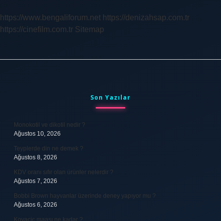
https://www.bengaliforum.net
https://denizahsap.com.tr
https://cinefilm.com.tr
Sitemap
Sidebar
Son Yazılar
Monokotil ve dikotil nedir ?
Ağustos 10, 2026
Teyplerde din ne demek ?
Ağustos 8, 2026
KDV oranı sıfır olan ürünler nelerdir ?
Ağustos 7, 2026
Bobbi Brown hayvanlar üzerinde deney yapıyor mu ?
Ağustos 6, 2026
Kovacic maaşı ne kadar ?